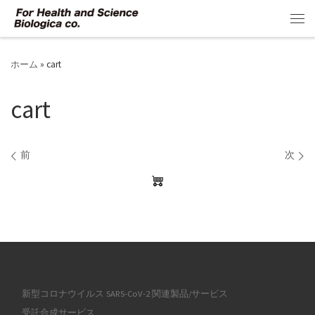
コンテンツへスキップ
メ
ホーム
»
cart
cart
画像ナビゲーション
前
次
新型コロナウイルス SARS-CoV-2 関連製品/サービス
受託合成サービス