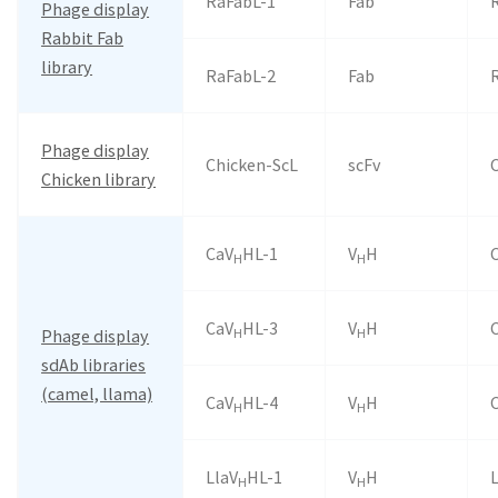
RaFabL-1
Fab
Phage display
Rabbit Fab
library
RaFabL-2
Fab
Phage display
Chicken-ScL
scFv
Chicken library
CaV
HL-1
V
H
H
H
CaV
HL-3
V
H
Phage display
H
H
sdAb libraries
(camel, llama)
CaV
HL-4
V
H
H
H
LlaV
HL-1
V
H
H
H