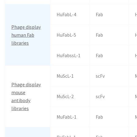
HuFabL-4
Fab
Phage display
human Fab
HuFabL-5
Fab
libraries
HuFabssL-1
Fab
MuScL-1
scFv
Phage display
mouse
MuScL-2
scFv
antibody
libraries
MuFabL-1
Fab