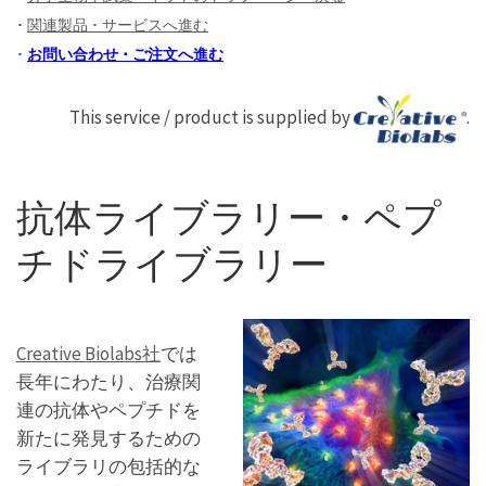
･
関連製品 ･ サービスへ進む
･
お問い合わせ ･ ご注文へ進む
This service / product is supplied by
.
抗体ライブラリー・ペプ
チドライブラリー
Creative Biolabs社
では
長年にわたり、治療関
連の抗体やペプチドを
新たに発見するための
ライブラリの包括的な