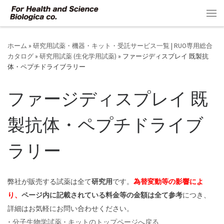
コンテンツへスキップ
メ
ホーム
»
研究用試薬・機器・キット・受託サービス一覧 | RUO専用総合
カタログ
»
研究用試薬 (生化学用試薬)
»
ファージディスプレイ 既製抗
体・ペプチドライブラリー
ファージディスプレイ 既
製抗体・ペプチドライブ
ラリー
弊社が販売する試薬は全て
研究用
です。
為替変動等の影響によ
り、
ページ内に記載されている料金等の金額は全て参考
につき、
詳細はお気軽にお問い合わせください。
･
分子生物学試薬 ･ キットのトップページへ戻る