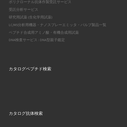
ポリクローナル抗体作製受託サービス
受託分析サービス
研究用試薬 (生化学用試薬)
LC/MS分析用機器・ナノスプレーエミッタ・バルブ製品一覧
ペプチド合成用アミノ酸・有機合成用試薬
DNA検査サービス : DNA型親子鑑定
カタログペプチド検索
カタログ抗体検索