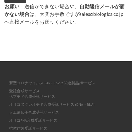
お願い
：送信ができない場合や、
自動返信メールが届
かない場合
は、大変お手数ですがsales
biologica.co.jp
へ直接メールをお送りください。
新型コロナウイルス SARS-CoV-2 関連製品/サービス
受託合成サービス
ペプチド合成受託サービス
オリゴヌクレオチド合成受託サービス (DNA・RNA)
人工遺伝子合成受託サービス
オリゴPNA合成受託サービス
抗体作製受託サービス