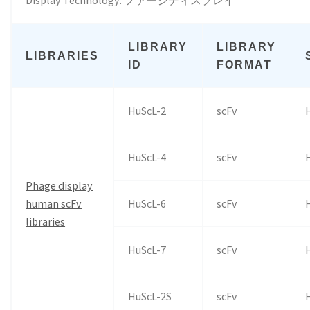
LIBRARY
LIBRARY
LIBRARIES
ID
FORMAT
HuScL-2
scFv
HuScL-4
scFv
Phage display
human scFv
HuScL-6
scFv
libraries
HuScL-7
scFv
HuScL-2S
scFv