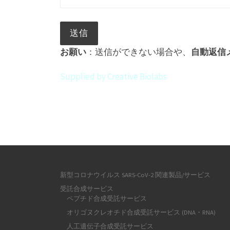
お願い
：送信ができない場合や、
自動返信
Supplied by Creative Biolabs
新型コロナウイルス SARS-CoV-2 関連製品/サービス
受託合成サービス
ペプチド合成受託サービス
オリゴヌクレオチド合成受託サービス (DNA・RNA)
人工遺伝子合成受託サービス