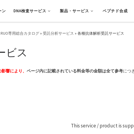
ーン
DNA検査サービス
製品・サービス
ペプチド合成
 RUO専用総合カタログ
»
受託分析サービス
»
各種抗体解析受託サービス
ービス
の影響により、
ページ内に記載されている料金等の金額は全て参考
につ
This service / product is sup