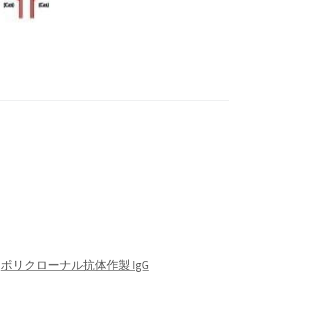
|
ポリクローナル抗体作製 IgG