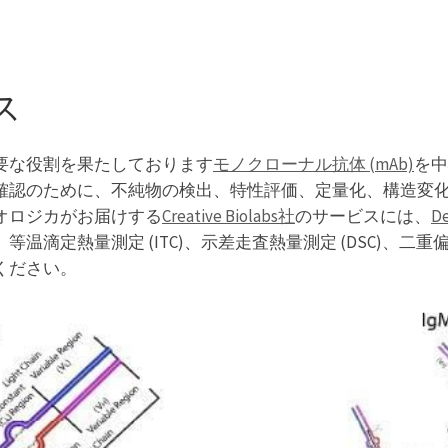
ス
要な役割を果たしております
モノクローナル抗体 (mAb)
を中
確認のために、不純物の検出、特性評価、定量化、構造変
オロジカがお届けする
Creative Biolabs社
のサービスには、
D
滴定熱量測定 (ITC)、示差走査熱量測定 (DSC)、二重偏
ください。