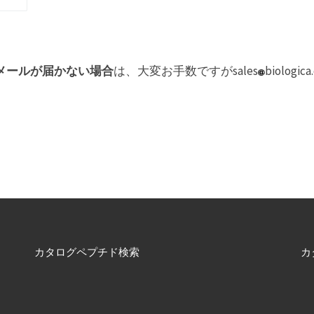
メールが届かない場合
は、大変お手数ですがsales
biolo
カタログペプチド検索
カ