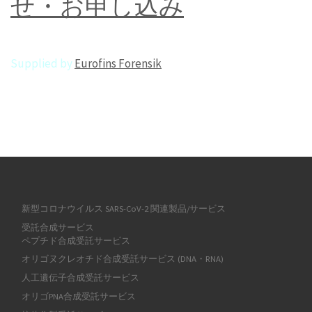
せ・お申し込み
_
Supplied by
Eurofins Forensik
新型コロナウイルス SARS-CoV-2 関連製品/サービス
受託合成サービス
ペプチド合成受託サービス
オリゴヌクレオチド合成受託サービス (DNA・RNA)
人工遺伝子合成受託サービス
オリゴPNA合成受託サービス