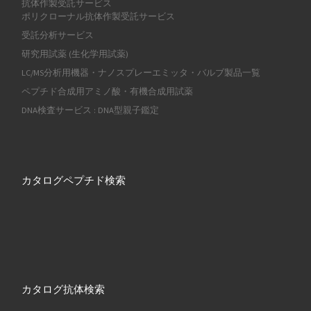
抗体作製受託サービス
ポリクローナル抗体作製受託サービス
受託分析サービス
研究用試薬 (生化学用試薬)
LC/MS分析用機器・ナノスプレーエミッタ・バルブ製品一覧
ペプチド合成用アミノ酸・有機合成用試薬
DNA検査サービス : DNA型親子鑑定
カタログペプチド検索
カタログ抗体検索