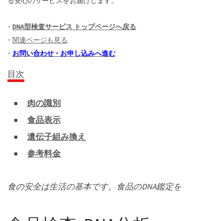
る安心のサービスをお届けします。
_
･
DNA型検査サービス トップページへ戻る
･
関連ページも見る
･
お問い合わせ ･ お申し込みへ進む
目次
肉の識別
食品表示
遺伝子組み換え
参考料金
食の安全は生活の基本です。食品のDNA鑑定を