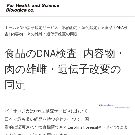
コンテンツへスキップ
メ
ホーム
»
DNA親子鑑定サービス（私的鑑定・法的鑑定）
»
食品のDNA検
査 | 内容物・肉の雄雌・遺伝子改変の同定
食品のDNA検査 | 内容物・
肉の雄雌・遺伝子改変の
同定
バイオロジカはDNA型検査サービスにおいて
日本で最も長い経歴を持つ会社の一つで、国
際的に認可された検査機関であるEurofins Forensik社 (ドイツ)によ