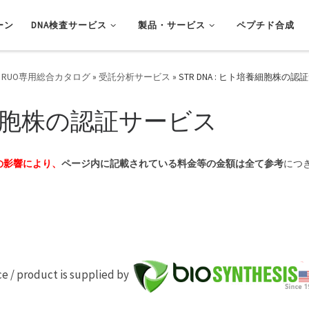
ーン
DNA検査サービス
製品・サービス
ペプチド合成
 RUO専用総合カタログ
»
受託分析サービス
»
STR DNA : ヒト培養細胞株の
培養細胞株の認証サービス
の影響により、
ページ内に記載されている料金等の金額は全て参考
につ
ce / product is supplied by