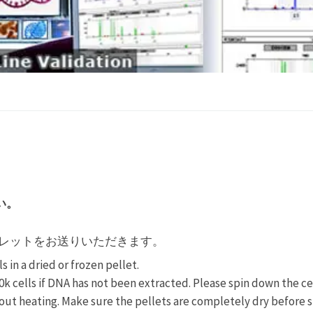
い。
レットをお送りいただきます。
n a dried or frozen pellet.
 cells if DNA has not been extracted. Please spin down the cel
out heating. Make sure the pellets are completely dry before s