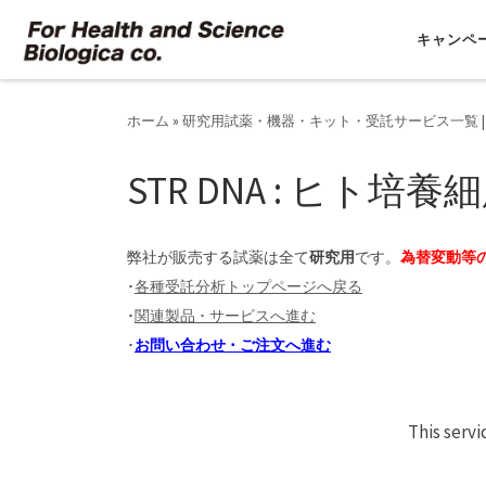
コンテンツへスキップ
キャンペ
ホーム
»
研究用試薬・機器・キット・受託サービス一覧 |
STR DNA : ヒト
弊社が販売する試薬は全て
研究用
です。
為替変動等
･
各種受託分析トップページへ戻る
･
関連製品 ･ サービスへ進む
･
お問い合わせ ･ ご注文へ進む
This servi