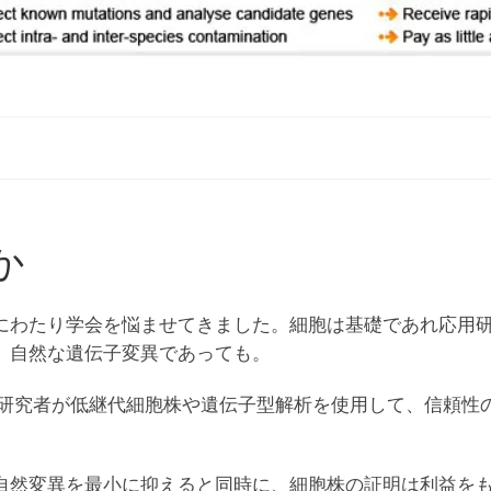
か
にわたり学会を悩ませてきました。細胞は基礎であれ応用
、自然な遺伝子変異であっても。
lection (ATCC)は、研究者が低継代細胞株や遺伝子型解析を使用
自然変異を最小に抑えると同時に、細胞株の証明は利益を