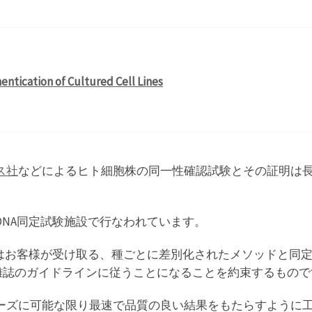
ntication of Cultured Cell Lines
ス社
などによるヒト細胞株の同一性確認試験とその証明は
トDNA同定試験施設で行なわれています。
M)はお客様が受け取る、種ごとに差別化されたメソッドと同
術雑誌のガイドラインに従うことになることを約束するもので
ーズに可能な限り最速で品質の良い結果をもたらすように