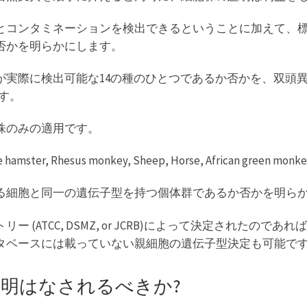
とコンタミネーションを検出できるということに加えて、
否かを明らかにします。
出可能な14の種のひとつであるか否かを、双頭異種の同定 (two-
ます。
株のみの適用です。
e hamster, Rhesus monkey, Sheep, Horse, African green monkey
る細胞と同一の遺伝子型を持つ個体群であるか否かを明ら
(ATCC, DSMZ, or JCRB)によって決定されたの
タベースには載っていない親細胞の遺伝子型決定も可能で
明はなされるべきか?