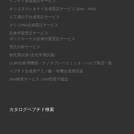
ペプチド合成受託サービス
オリゴヌクレオチド合成受託サービス (DNA・RNA)
人工遺伝子合成受託サービス
オリゴPNA合成受託サービス
抗体作製受託サービス
ポリクローナル抗体作製受託サービス
受託分析サービス
研究用試薬 (生化学用試薬)
LC/MS分析用機器・ナノスプレーエミッタ・バルブ製品一覧
ペプチド合成用アミノ酸・有機合成用試薬
DNA検査サービス : DNA型親子鑑定
カタログペプチド検索