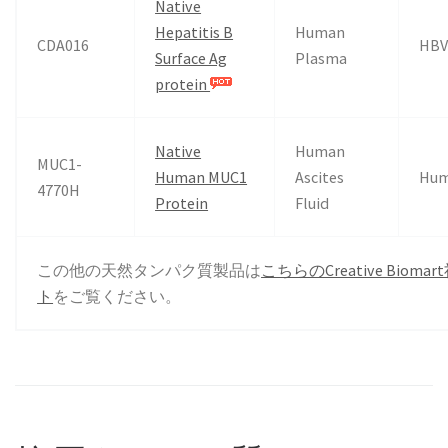
Native
Hepatitis B
Human
CDA016
HB
Surface Ag
Plasma
protein
Native
Human
MUC1-
Human MUC1
Ascites
Hu
4770H
Protein
Fluid
この他の天然タンパク質製品は
こちらのCreative Bioma
ト
をご覧ください。