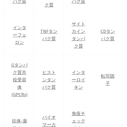
パク質
パク質
ク質
サイト
インタ
TNFタン
カイン
CDタン
ーフェ
パク質
タンパ
パク質
ロン
ク質
Gタンパ
ク質共
ヒスト
インタ
転写因
役受容
ンタン
ーロイ
子
体
パク質
キン
(GPCRs)
免疫チ
バイオ
抗体-薬
ェック
マーカ