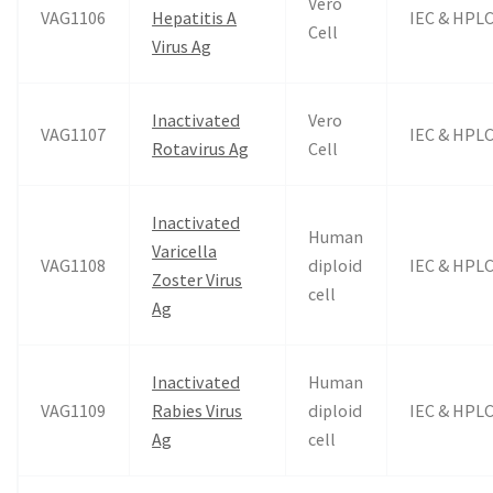
Vero
VAG1106
Hepatitis A
IEC & HPL
Cell
Virus Ag
Inactivated
Vero
VAG1107
IEC & HPL
Rotavirus Ag
Cell
Inactivated
Human
Varicella
VAG1108
diploid
IEC & HPL
Zoster Virus
cell
Ag
Inactivated
Human
VAG1109
Rabies Virus
diploid
IEC & HPL
Ag
cell