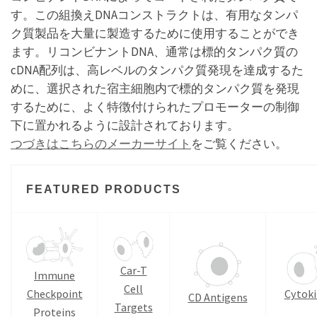
す。この組換えDNAコンストラクトは、有用なタンパ
ク質製品を大量に製造するために使用することができ
ます。リコンビナントDNA、通常は標的タンパク質の
cDNA配列は、高レベルのタンパク質発現を達成するた
めに、選択された宿主細胞内で標的タンパク質を発現
するために、よく特徴付けられたプロモーターの制御
下に置かれるように設計されております。
つづきはこちらのメーカーサイト
をご覧ください。
FEATURED PRODUCTS
Car-T
Immune
Cell
Checkpoint
Cytoki
CD Antigens
Targets
Proteins