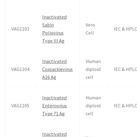
Inactivated
Sabin
Vero
VAG1103
IEC & HPL
Poliovirus
Cell
Type III Ag
Inactivated
Human
VAG1104
Coxsackievirus
diploid
IEC & HPL
A16 Ag
cell
Inactivated
Human
VAG1105
Enterovirus
diploid
IEC & HPL
Type 71 Ag
cell
Inactivated