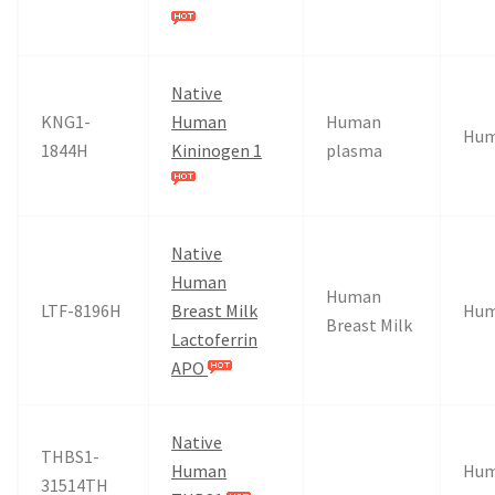
Native
KNG1-
Human
Human
Hu
1844H
Kininogen 1
plasma
Native
Human
Human
LTF-8196H
Breast Milk
Hu
Breast Milk
Lactoferrin
APO
Native
THBS1-
Human
Hu
31514TH