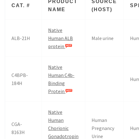
PRODUCT
SOURCE
CAT. #
SP
NAME
(HOST)
Native
ALB-21H
Human ALB
Male urine
Hu
protein
Native
C4BPB-
Human C4b-
Hu
184H
Binding
Protein
Native
Human
Human
CGA-
Chorionic
Pregnancy
Hu
8163H
Gonadotropin
Urine