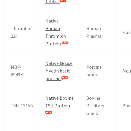
THBS1
Native
Thrombin-
Human
Human
Hu
22H
Thrombin
Plasma
Protein
Native Mouse
MBP-
Porcine
Myelin basic
Mou
6949M
brain
protein
Native Bovine
Bovine
TSH-1315B
TSH Protein
Pituitary
Bov
Gland