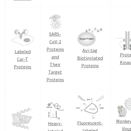
SARS-
CoV-2
Proteins
Avi-tag
Labeled
Prote
and
Biotinylated
Car-T
Kinas
Their
Proteins
Proteins
Target
Proteins
Monke
Fluorescent-
Heavy-
Viru
labeled
labeled