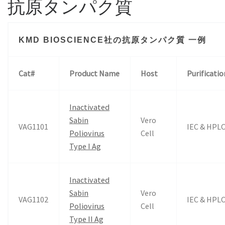
抗原タンパク質
KMD BIOSCIENCE社の抗原タンパク質 一例
Cat#
Product Name
Host
Purificatio
Inactivated
Sabin
Vero
VAG1101
IEC & HPL
Poliovirus
Cell
Type I Ag
Inactivated
Sabin
Vero
VAG1102
IEC & HPL
Poliovirus
Cell
Type II Ag