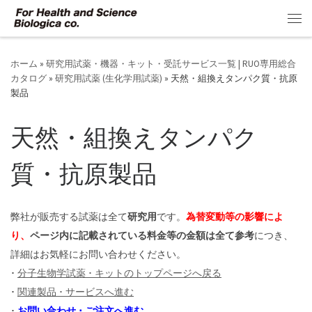
コンテンツへスキップ
メ
ホーム
»
研究用試薬・機器・キット・受託サービス一覧 | RUO専用総合
カタログ
»
研究用試薬 (生化学用試薬)
»
天然・組換えタンパク質・抗原
製品
天然・組換えタンパク
質・抗原製品
弊社が販売する試薬は全て
研究用
です。
為替変動等の影響によ
り、
ページ内に記載されている料金等の金額は全て参考
につき、
詳細はお気軽にお問い合わせください。
･
分子生物学試薬 ･ キットのトップページへ戻る
･
関連製品 ･ サービスへ進む
･
お問い合わせ ･ ご注文へ進む