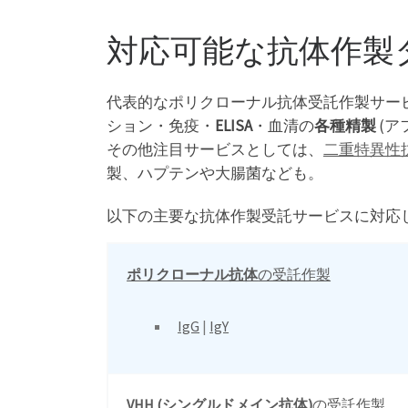
対応可能な抗体作製
代表的なポリクローナル抗体受託作製サービ
ション・免疫・
ELISA
・血清の
各種精製
(ア
その他注目サービスとしては、
二重特異性抗体 (
製、ハプテンや大腸菌なども。
以下の主要な抗体作製受託サービスに対応
ポリクローナル抗体
の受託作製
IgG
|
IgY
VHH (シングルドメイン抗体)
の受託作製