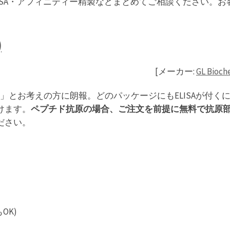
ISA・アフィニティー精製などまとめてご相談ください。
)
[メーカー:
GL Bioc
」とお考えの方に朗報。どのパッケージにもELISAが付く
けます。
ペプチド抗原の場合、ご注文を前提に無料で抗原
ださい。
OK)