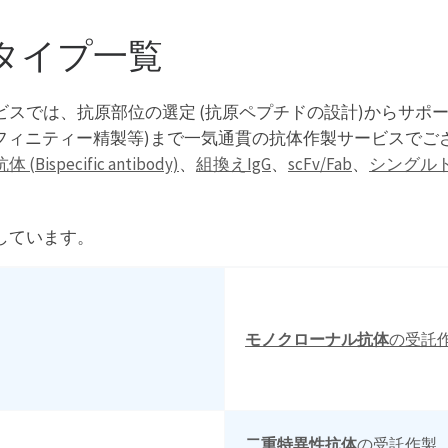
タイプ一覧
スでは、抗原部位の選定 (抗原ペプチドの設計)からサポ
フィニティー精製等)まで一気通貫の抗体作製サービスでご
Bispecific antibody)
、
組換えIgG
、
scFv/Fab
、
シングルド
しています。
モノクローナル抗体
の受託
二重特異性抗体
の受託作製