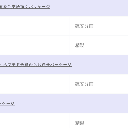
抗原をご支給頂くパッケージ
硫安分画
精製
択・ペプチド合成からお任せパッケージ
硫安分画
ッケージ
精製