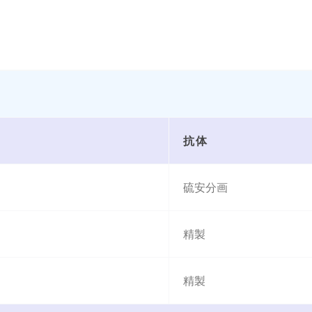
抗体
硫安分画
精製
精製