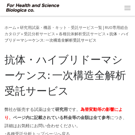
コンテンツへスキップ
メ
ホーム
»
研究用試薬・機器・キット・受託サービス一覧 | RUO専用総合
カタログ
»
受託分析サービス
»
各種抗体解析受託サービス
»
抗体・ハイ
ブリドーマシーケンス: 一次構造全解析受託サービス
抗体・ハイブリドーマシ
ーケンス: 一次構造全解析
受託サービス
弊社が販売する試薬は全て
研究用
です。
為替変動等の影響によ
り、
ページ内に記載されている料金等の金額は全て参考
につき、
詳細はお気軽にお問い合わせください。
･
各種受託分析トップページへ戻る