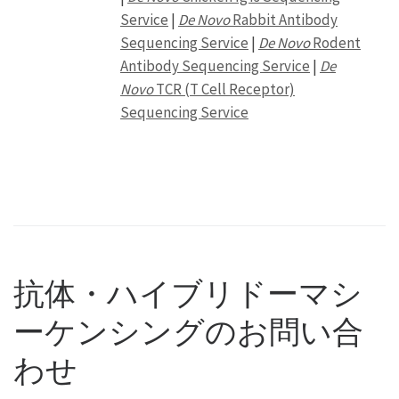
Service
|
De Novo
Rabbit Antibody
Sequencing Service
|
De Novo
Rodent
Antibody Sequencing Service
|
De
Novo
TCR (T Cell Receptor)
Sequencing Service
抗体・ハイブリドーマシ
ーケンシングのお問い合
わせ