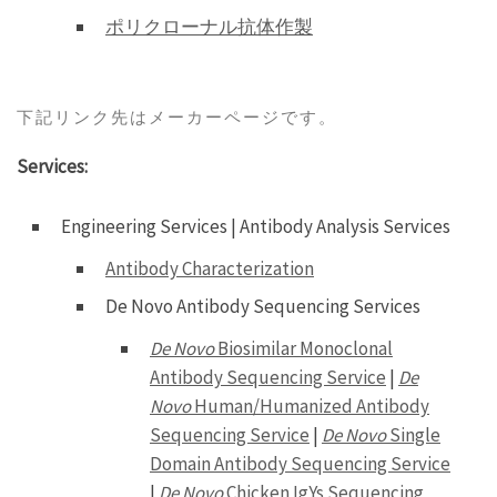
ポリクローナル抗体作製
下記リンク先はメーカーページです。
Services:
Engineering Services | Antibody Analysis Services
Antibody Characterization
De Novo Antibody Sequencing Services
De Novo
Biosimilar Monoclonal
Antibody Sequencing Service
|
De
Novo
Human/Humanized Antibody
Sequencing Service
|
De Novo
Single
Domain Antibody Sequencing Service
|
De Novo
Chicken IgYs Sequencing