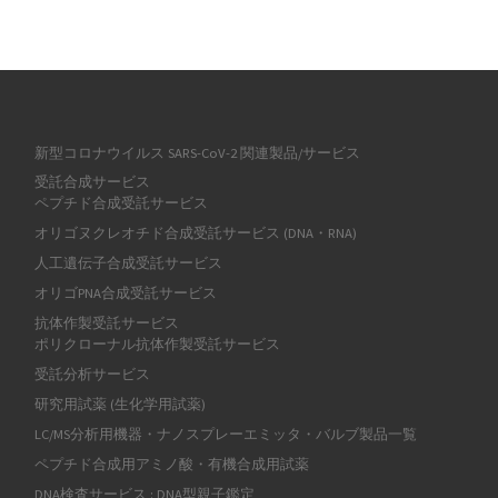
新型コロナウイルス SARS-CoV-2 関連製品/サービス
受託合成サービス
ペプチド合成受託サービス
オリゴヌクレオチド合成受託サービス (DNA・RNA)
人工遺伝子合成受託サービス
オリゴPNA合成受託サービス
抗体作製受託サービス
ポリクローナル抗体作製受託サービス
受託分析サービス
研究用試薬 (生化学用試薬)
LC/MS分析用機器・ナノスプレーエミッタ・バルブ製品一覧
ペプチド合成用アミノ酸・有機合成用試薬
DNA検査サービス : DNA型親子鑑定