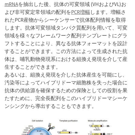
mRNA
を抽出した後、抗体の可変領域 (VHおよびVL)お
よび非可変定常領域の配列を
PCR増幅
します。増幅さ
れたPCR産物からシーケンサーで抗体配列情報を取得
します。抗体可変領域タンパク質配列を用いて、可変
領域を様々なフレームワーク配列テンプレートにグラ
フトすることにより、異なる抗体フォーマットを設計
することができます。この方法によって生成された抗
体は、哺乳動物発現系における組換え発現を介して産
生することができます。
あるいは、組換え発現を介した抗体産生を可能にし、
汚染等によってハイブリドーマ細胞株を失った場合に
抗体の供給源を確保するための保険としての役割を果
たすために、完全長配列をこのハイブリドーマシーケ
ンシングから導出することもできます。