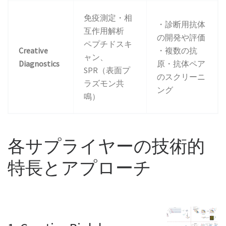
免疫測定・相
・診断用抗体
互作用解析
の開発や評価
ペプチドスキ
Creative
・複数の抗
ャン、
Diagnostics
原・抗体ペア
SPR（表面プ
のスクリーニ
ラズモン共
ング
鳴）
各サプライヤーの技術的
特長とアプローチ