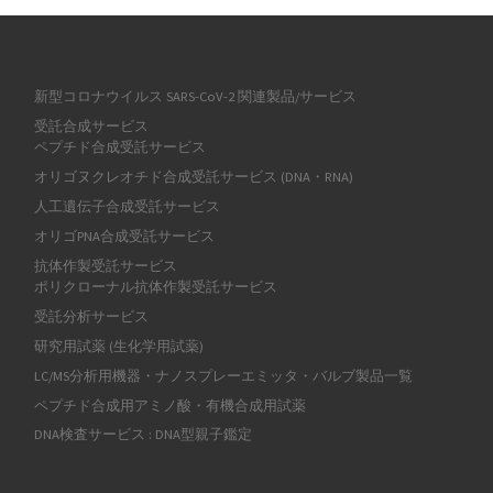
新型コロナウイルス SARS-CoV-2 関連製品/サービス
受託合成サービス
ペプチド合成受託サービス
オリゴヌクレオチド合成受託サービス (DNA・RNA)
人工遺伝子合成受託サービス
オリゴPNA合成受託サービス
抗体作製受託サービス
ポリクローナル抗体作製受託サービス
受託分析サービス
研究用試薬 (生化学用試薬)
LC/MS分析用機器・ナノスプレーエミッタ・バルブ製品一覧
ペプチド合成用アミノ酸・有機合成用試薬
DNA検査サービス : DNA型親子鑑定