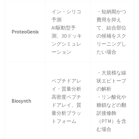
イン・シリコ
・短納期かつ
予測
費用を抑え
AI駆動型予
て、結合部位
ProteoGenix
測、3Dドッキ
の候補をスク
ングシミュレ
リーニングし
ーション
たい場合
・大規模な線
ペプチドアレ
状エピトープ
イ・質量分析
の解析
高密度ペプチ
・リン酸化や
Biosynth
ドアレイ、質
糖鎖などの翻
量分析プラッ
訳後修飾
トフォーム
（PTM）を含
む場合