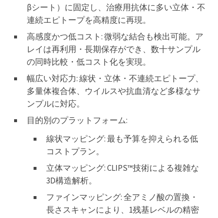
βシート）に固定し、治療用抗体に多い立体・不
連続エピトープを高精度に再現。
高感度かつ低コスト: 微弱な結合も検出可能。ア
レイは再利用・長期保存ができ、数十サンプル
の同時比較・低コスト化を実現。
幅広い対応力: 線状・立体・不連続エピトープ、
多量体複合体、ウイルスや抗血清など多様なサ
ンプルに対応。
目的別のプラットフォーム:
線状マッピング: 最も予算を抑えられる低
コストプラン。
立体マッピング: CLIPS™技術による複雑な
3D構造解析。
ファインマッピング: 全アミノ酸の置換・
長さスキャンにより、1残基レベルの精密