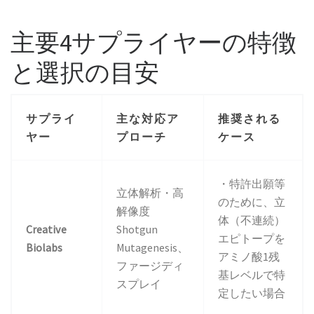
主要4サプライヤーの特徴
と選択の目安
サプライ
主な対応ア
推奨される
ヤー
プローチ
ケース
・特許出願等
立体解析・高
のために、立
解像度
体（不連続）
Creative
Shotgun
エピトープを
Biolabs
Mutagenesis、
アミノ酸1残
ファージディ
基レベルで特
スプレイ
定したい場合