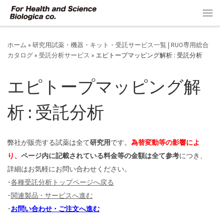
コンテンツへスキップ
メ
ホーム
»
研究用試薬・機器・キット・受託サービス一覧 | RUO専用総合
カタログ
»
受託分析サービス
»
エピトープマッピング解析 : 受託分析
エピトープマッピング解
析 : 受託分析
弊社が販売する試薬は全て
研究用
です。
為替変動等の影響によ
り、
ページ内に記載されている料金等の金額は全て参考
につき、
詳細はお気軽にお問い合わせください。
･
各種受託分析トップページへ戻る
･
関連製品 ･ サービスへ進む
･
お問い合わせ ･ ご注文へ進む