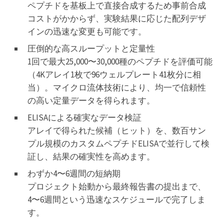
ペプチドを基板上で直接合成するため事前合成
コストがかからず、実験結果に応じた配列デザ
インの迅速な変更も可能です。
圧倒的な高スループットと定量性
1回で最大25,000〜30,000種のペプチドを評価可能
（4Kアレイ1枚で96ウェルプレート41枚分に相
当）。マイクロ流体技術により、均一で信頼性
の高い定量データを得られます。
ELISAによる確実なデータ検証
アレイで得られた候補（ヒット）を、数百サン
プル規模のカスタムペプチドELISAで並行して検
証し、結果の確実性を高めます。
わずか4〜6週間の短納期
プロジェクト始動から最終報告書の提出まで、
4〜6週間という迅速なスケジュールで完了しま
す。