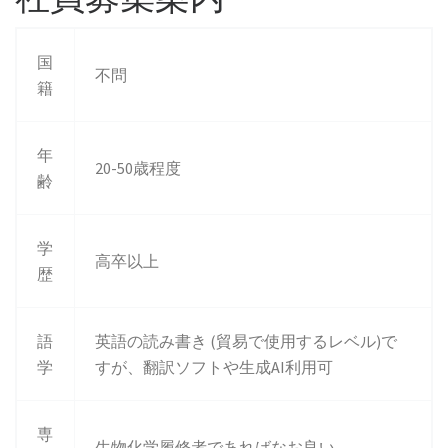
国
不問
籍
年
20-50歳程度
齢
学
高卒以上
歴
語
英語の読み書き (貿易で使用するレベル)で
学
すが、翻訳ソフトや生成AI利用可
専
生物化学履修者であればなお良い