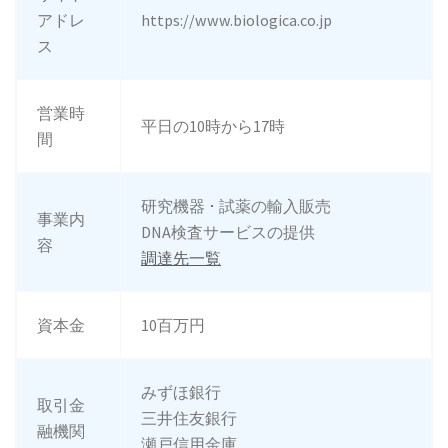
アドレ
https://www.biologica.co.jp
ス
営業時
平日の10時から17時
間
研究機器 ･ 試薬の輸入販売
事業内
DNA検査サービスの提供
容
調達先一覧
資本金
10百万円
みずほ銀行
取引金
三井住友銀行
融機関
瀬戸信用金庫