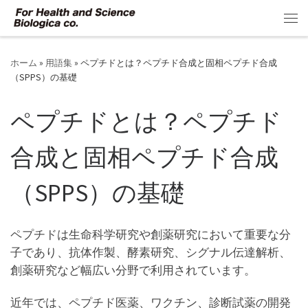
コンテンツへスキップ
メ
ホーム
»
用語集
»
ペプチドとは？ペプチド合成と固相ペプチド合成
（SPPS）の基礎
ペプチドとは？ペプチド
合成と固相ペプチド合成
（SPPS）の基礎
ペプチドは生命科学研究や創薬研究において重要な分
子であり、抗体作製、酵素研究、シグナル伝達解析、
創薬研究など幅広い分野で利用されています。
近年では、ペプチド医薬、ワクチン、診断試薬の開発