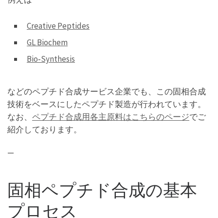
Creative Peptides
GL Biochem
Bio‑Synthesis
などのペプチド合成サービス企業でも、この固相合成
技術をベースにしたペプチド製造が行われています。
なお、
ペプチド合成用各主原料はこちらのページ
でご
紹介しております。
—
固相ペプチド合成の基本
プロセス