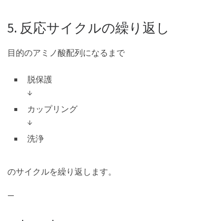
5. 反応サイクルの繰り返し
目的のアミノ酸配列になるまで
脱保護
↓
カップリング
↓
洗浄
のサイクルを繰り返します。
—