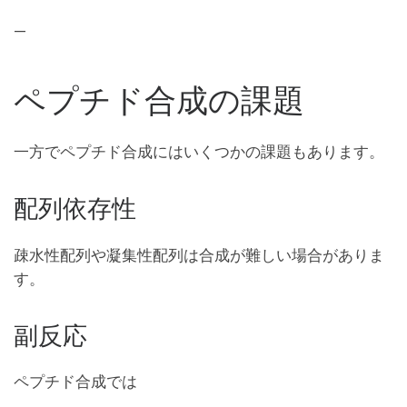
—
ペプチド合成の課題
一方でペプチド合成にはいくつかの課題もあります。
配列依存性
疎水性配列や凝集性配列は合成が難しい場合がありま
す。
副反応
ペプチド合成では