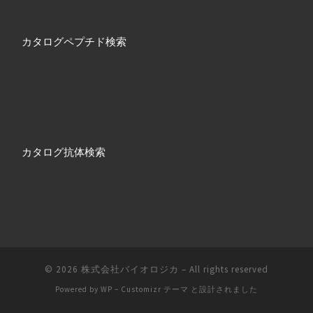
カタログペプチド検索
カタログ抗体検索
© 2026
株式会社バイオロジカ
– All rights reserved
Powered by
WP
–
Customizr テーマ
と設計されました