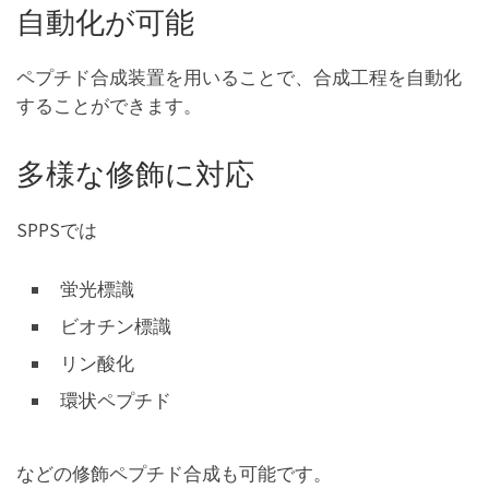
自動化が可能
ペプチド合成装置を用いることで、合成工程を自動化
することができます。
多様な修飾に対応
SPPSでは
蛍光標識
ビオチン標識
リン酸化
環状ペプチド
などの修飾ペプチド合成も可能です。