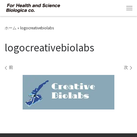
コンテンツへスキップ
メ
ホーム
»
logocreativebiolabs
logocreativebiolabs
画像ナビゲーション
前
次