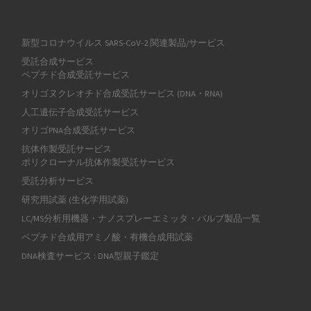
新型コロナウイルス SARS-CoV-2 関連製品/サービス
受託合成サービス
ペプチド合成受託サービス
オリゴヌクレオチド合成受託サービス (DNA・RNA)
人工遺伝子合成受託サービス
オリゴPNA合成受託サービス
抗体作製受託サービス
ポリクローナル抗体作製受託サービス
受託分析サービス
研究用試薬 (生化学用試薬)
LC/MS分析用機器・ナノスプレーエミッタ・バルブ製品一覧
ペプチド合成用アミノ酸・有機合成用試薬
DNA検査サービス : DNA型親子鑑定