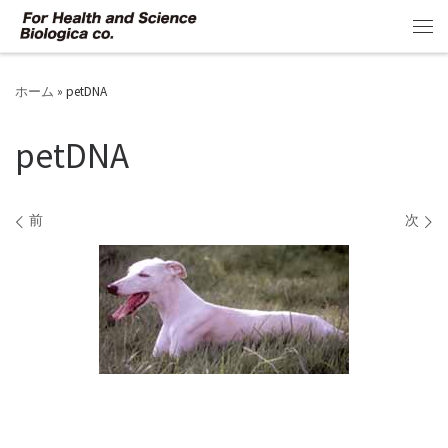
コンテンツへスキップ
メ
ホーム
»
petDNA
petDNA
画像ナビゲーション
前
次