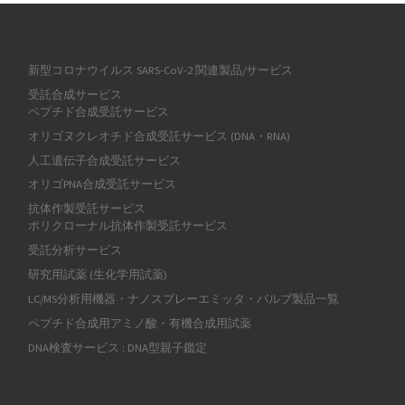
新型コロナウイルス SARS-CoV-2 関連製品/サービス
受託合成サービス
ペプチド合成受託サービス
オリゴヌクレオチド合成受託サービス (DNA・RNA)
人工遺伝子合成受託サービス
オリゴPNA合成受託サービス
抗体作製受託サービス
ポリクローナル抗体作製受託サービス
受託分析サービス
研究用試薬 (生化学用試薬)
LC/MS分析用機器・ナノスプレーエミッタ・バルブ製品一覧
ペプチド合成用アミノ酸・有機合成用試薬
DNA検査サービス : DNA型親子鑑定