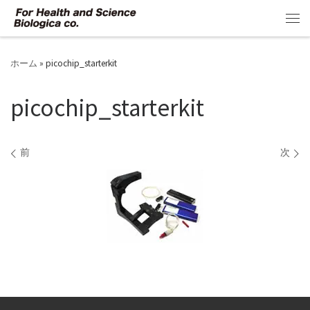
コンテンツへスキップ
メ
ホーム
»
picochip_starterkit
picochip_starterkit
画像ナビゲーション
前
次