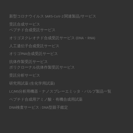
新型コロナウイルス SARS-CoV-2 関連製品/サービス
受託合成サービス
ペプチド合成受託サービス
オリゴヌクレオチド合成受託サービス (DNA・RNA)
人工遺伝子合成受託サービス
オリゴPNA合成受託サービス
抗体作製受託サービス
ポリクローナル抗体作製受託サービス
受託分析サービス
研究用試薬 (生化学用試薬)
LC/MS分析用機器・ナノスプレーエミッタ・バルブ製品一覧
ペプチド合成用アミノ酸・有機合成用試薬
DNA検査サービス : DNA型親子鑑定