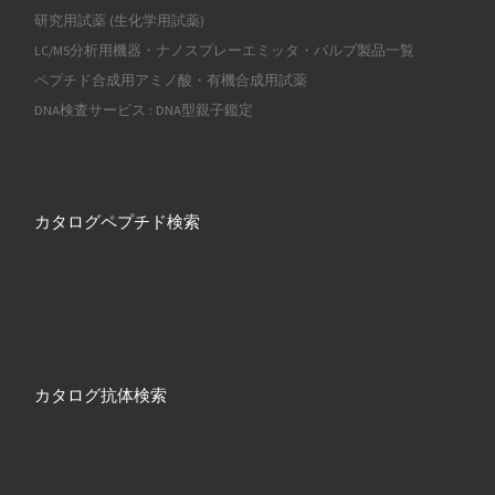
研究用試薬 (生化学用試薬)
LC/MS分析用機器・ナノスプレーエミッタ・バルブ製品一覧
ペプチド合成用アミノ酸・有機合成用試薬
DNA検査サービス : DNA型親子鑑定
カタログペプチド検索
カタログ抗体検索