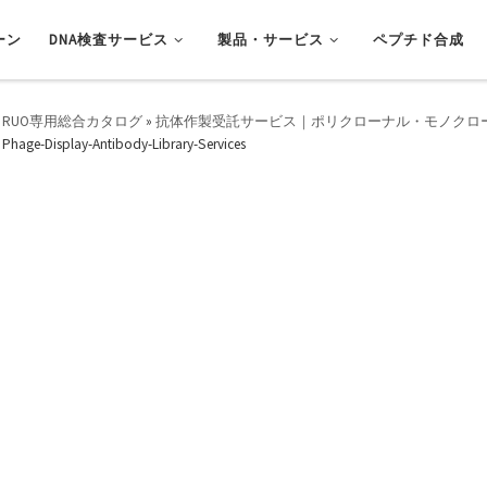
ーン
DNA検査サービス
製品・サービス
ペプチド合成
 RUO専用総合カタログ
»
抗体作製受託サービス｜ポリクローナル・モノクロー
Phage-Display-Antibody-Library-Services