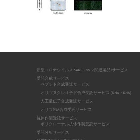
新型コロナウイルス SARS-CoV-2 関連製品/サービス
受託合成サービス
ペプチド合成受託サービス
オリゴヌクレオチド合成受託サービス (DNA・RNA)
人工遺伝子合成受託サービス
オリゴPNA合成受託サービス
抗体作製受託サービス
ポリクローナル抗体作製受託サービス
受託分析サービス