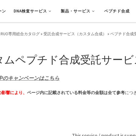
ーン
DNA検査サービス
製品・サービス
ペプチド合成
 RUO専用総合カタログ
»
受託合成サービス（カスタム合成）
»
ペプチド合成
スタムペプチド合成受託サービ
中のキャンペーンはこちら
の影響により、
ページ内に記載されている料金等の金額は全て参考
につ
This service / product is sup