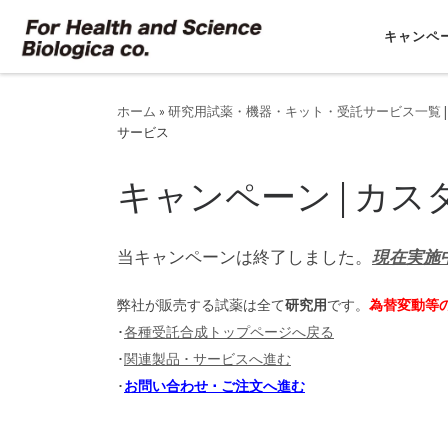
コンテンツへスキップ
キャンペ
ホーム
»
研究用試薬・機器・キット・受託サービス一覧 |
サービス
キャンペーン | カ
当キャンペーンは終了しました。
現在実施
弊社が販売する試薬は全て
研究用
です。
為替変動等
･
各種受託合成トップページへ戻る
･
関連製品 ･ サービスへ進む
･
お問い合わせ ･ ご注文へ進む