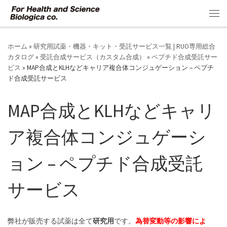
コンテンツへスキップ
メ
ホーム
»
研究用試薬・機器・キット・受託サービス一覧 | RUO専用総合
カタログ
»
受託合成サービス（カスタム合成）
»
ペプチド合成受託サー
ビス
»
MAP合成とKLHなどキャリア複合体コンジュゲーション – ペプチ
ド合成受託サービス
MAP合成とKLHなどキャリ
ア複合体コンジュゲーシ
ョン – ペプチド合成受託
サービス
弊社が販売する試薬は全て
研究用
です。
為替変動等の影響によ