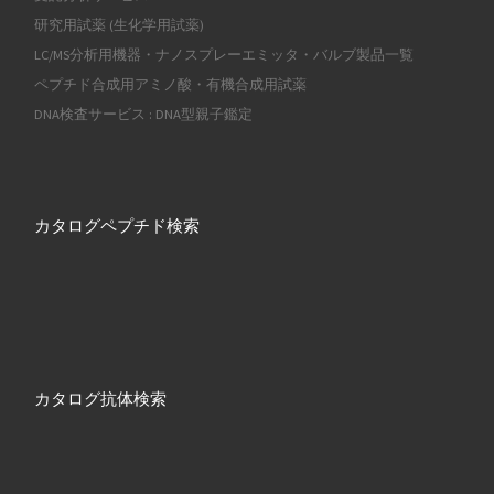
研究用試薬 (生化学用試薬)
LC/MS分析用機器・ナノスプレーエミッタ・バルブ製品一覧
ペプチド合成用アミノ酸・有機合成用試薬
DNA検査サービス : DNA型親子鑑定
カタログペプチド検索
カタログ抗体検索