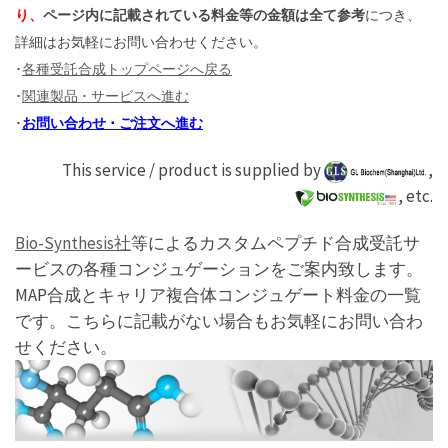
り、
ページ内に記載されている料金等の金額は全て参考
につき、
詳細はお気軽にお問い合わせください。
･
各種受託合成トップページへ戻る
･
関連製品 ･ サービスへ進む
･
お問い合わせ ･ ご注文へ進む
This service / product is supplied by
,
, etc.
Bio-Synthesis社
等によるカスタムペプチド合成受託サ
ービスの各種コンジュゲーションをご案内致します。
MAP合成とキャリア複合体コンジュゲート料金の一覧
です。こちらに記載がない場合もお気軽にお問い合わ
せください。