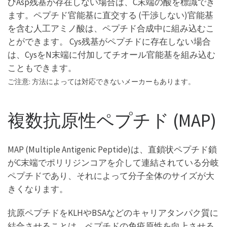
びAsp残基が存在しない場合は、C末端の酸を標識でき
ます。ペプチド官能基に直交する (干渉しない)官能基
を含む人工アミノ酸は、ペプチド合成中に組み込むこ
とができます。 Cys残基がペプチドに存在しない場合
は、CysをN末端に付加してチオール官能基を組み込む
こともできます。
ご注意: 方法によっては対応できないメーカーもあります。
複数抗原性ペプチド (MAP)
MAP (Multiple Antigenic Peptide)は、直鎖状ペプチド鎖
がC末端でポリリジンコアを介して連結されている分岐
ペプチドであり、それによって分子全体のサイズが大
きくなります。
抗原ペプチドをKLHやBSAなどのキャリアタンパク質に
結合させることは、ペプチドの免疫原性を向上させる