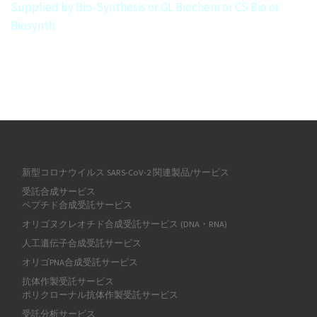
Supplied by Bio-Synthesis or GL Biochem or CS Bio or
Biosynth
新型コロナウイルス SARS-CoV-2 関連製品/サービス
受託合成サービス
ペプチド合成受託サービス
オリゴヌクレオチド合成受託サービス (DNA・RNA)
人工遺伝子合成受託サービス
オリゴPNA合成受託サービス
抗体作製受託サービス
ポリクローナル抗体作製受託サービス
受託分析サービス