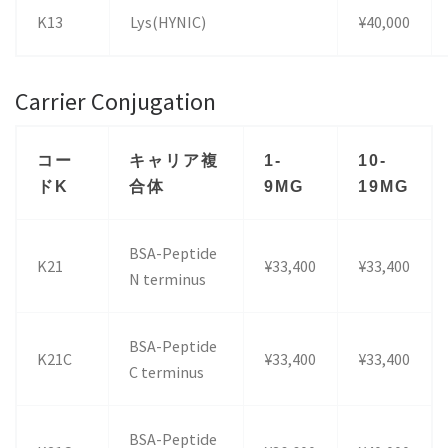
K13
Lys(HYNIC)
¥40,000
Carrier Conjugation
コー
キャリア複
1-
10-
ドK
合体
9MG
19MG
BSA-Peptide
K21
¥33,400
¥33,400
N terminus
BSA-Peptide
K21C
¥33,400
¥33,400
C terminus
BSA-Peptide