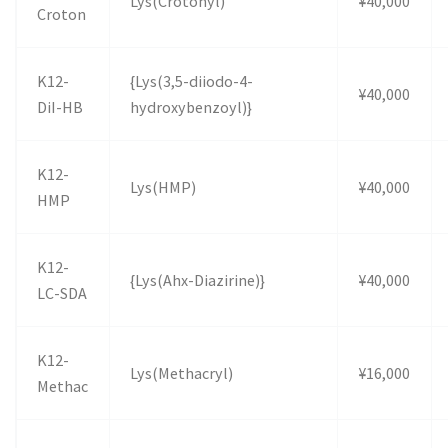
Lys(Crotonyl)
¥40,000
Croton
K12-
{Lys(3,5-diiodo-4-
¥40,000
DiI-HB
hydroxybenzoyl)}
K12-
Lys(HMP)
¥40,000
HMP
K12-
{Lys(Ahx-Diazirine)}
¥40,000
LC-SDA
K12-
Lys(Methacryl)
¥16,000
Methac