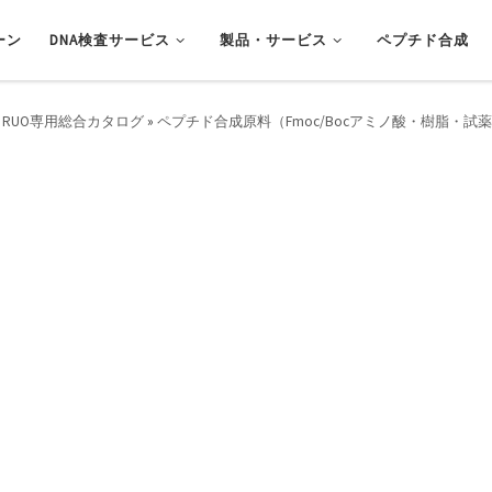
ーン
DNA検査サービス
製品・サービス
ペプチド合成
 RUO専用総合カタログ
»
ペプチド合成原料（Fmoc/Bocアミノ酸・樹脂・試