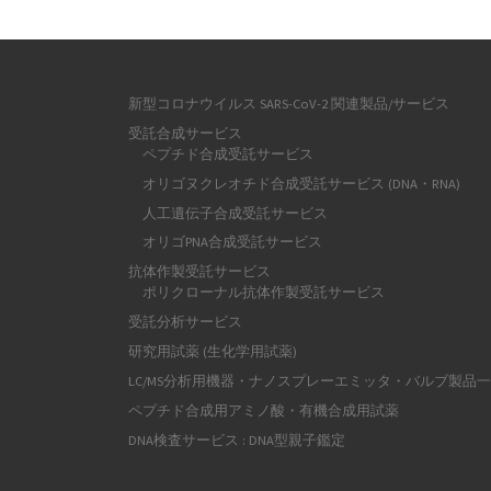
新型コロナウイルス SARS-CoV-2 関連製品/サービス
受託合成サービス
ペプチド合成受託サービス
オリゴヌクレオチド合成受託サービス (DNA・RNA)
人工遺伝子合成受託サービス
オリゴPNA合成受託サービス
抗体作製受託サービス
ポリクローナル抗体作製受託サービス
受託分析サービス
研究用試薬 (生化学用試薬)
LC/MS分析用機器・ナノスプレーエミッタ・バルブ製品
ペプチド合成用アミノ酸・有機合成用試薬
DNA検査サービス : DNA型親子鑑定