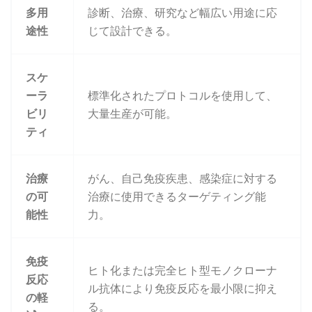
多用
診断、治療、研究など幅広い用途に応
途性
じて設計できる。
スケ
ーラ
標準化されたプロトコルを使用して、
ビリ
大量生産が可能。
ティ
治療
がん、自己免疫疾患、感染症に対する
の可
治療に使用できるターゲティング能
能性
力。
免疫
ヒト化または完全ヒト型モノクローナ
反応
ル抗体により免疫反応を最小限に抑え
の軽
る。