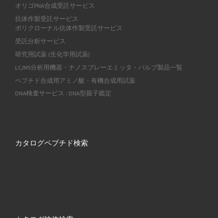
オリゴPNA合成受託サービス
抗体作製受託サービス
ポリクローナル抗体作製受託サービス
受託分析サービス
研究用試薬 (生化学用試薬)
LC/MS分析用機器・ナノスプレーエミッタ・バルブ製品一覧
ペプチド合成用アミノ酸・有機合成用試薬
DNA検査サービス : DNA型親子鑑定
カタログペプチド検索