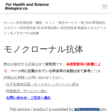
コンテンツへスキップ
メ
ホーム
»
研究用試薬・機器・キット・受託サービス一覧 | RUO専用総合
カタログ
»
研究用試薬 (生化学用試薬)
»
研究用抗体 既製品カタログリス
ト
»
モノクローナル抗体
モノクローナル抗体
弊社が販売する試薬は全て
研究用
です。
為替変動等の影響によ
り、
ページ内に記載されている料金等の金額は全て参考
につき、
詳細はお気軽にお問い合わせください。
･
分子生物学試薬 ･ キットのトップページへ戻る
･
関連製品 ･ サービスへ進む
･
お問い合わせ ･ ご注文へ進む
This service / product is supplied by
etc.