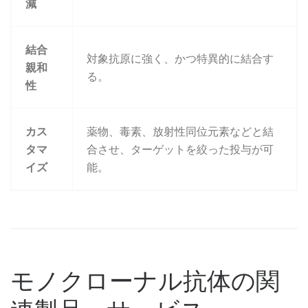
減
結合
対象抗原に強く、かつ特異的に結合す
親和
る。
性
カス
薬物、毒素、放射性同位元素などと結
タマ
合させ、ターゲットを絞った投与が可
イズ
能。
モノクローナル抗体の関