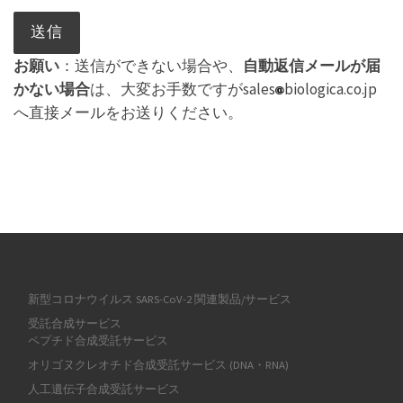
お願い
：送信ができない場合や、
自動返信メールが届
かない場合
は、大変お手数ですがsales
biologica.co.jp
へ直接メールをお送りください。
新型コロナウイルス SARS-CoV-2 関連製品/サービス
受託合成サービス
ペプチド合成受託サービス
オリゴヌクレオチド合成受託サービス (DNA・RNA)
人工遺伝子合成受託サービス