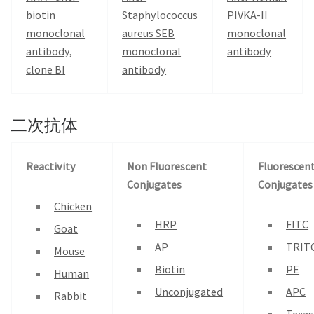
biotin
Staphylococcus
PIVKA-II
monoclonal
aureus SEB
monoclonal
antibody,
monoclonal
antibody
clone BI
antibody
二次抗体
Reactivity
Non Fluorescent
Fluorescen
Conjugates
Conjugates
Chicken
HRP
FITC
Goat
AP
TRIT
Mouse
Biotin
PE
Human
Unconjugated
APC
Rabbit