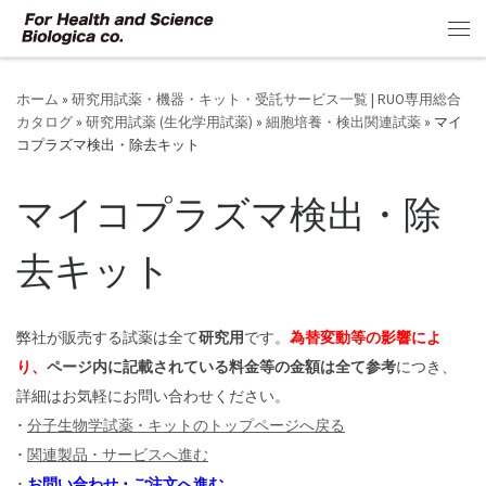
コンテンツへスキップ
メ
ホーム
»
研究用試薬・機器・キット・受託サービス一覧 | RUO専用総合
カタログ
»
研究用試薬 (生化学用試薬)
»
細胞培養・検出関連試薬
»
マイ
コプラズマ検出・除去キット
マイコプラズマ検出・除
去キット
弊社が販売する試薬は全て
研究用
です。
為替変動等の影響によ
り、
ページ内に記載されている料金等の金額は全て参考
につき、
詳細はお気軽にお問い合わせください。
･
分子生物学試薬 ･ キットのトップページへ戻る
･
関連製品 ･ サービスへ進む
･
お問い合わせ ･ ご注文へ進む