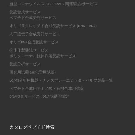
新型コロナウイルス SARS-CoV-2 関連製品/サービス
受託合成サービス
ペプチド合成受託サービス
オリゴヌクレオチド合成受託サービス (DNA・RNA)
人工遺伝子合成受託サービス
オリゴPNA合成受託サービス
抗体作製受託サービス
ポリクローナル抗体作製受託サービス
受託分析サービス
研究用試薬 (生化学用試薬)
LC/MS分析用機器・ナノスプレーエミッタ・バルブ製品一覧
ペプチド合成用アミノ酸・有機合成用試薬
DNA検査サービス : DNA型親子鑑定
カタログペプチド検索