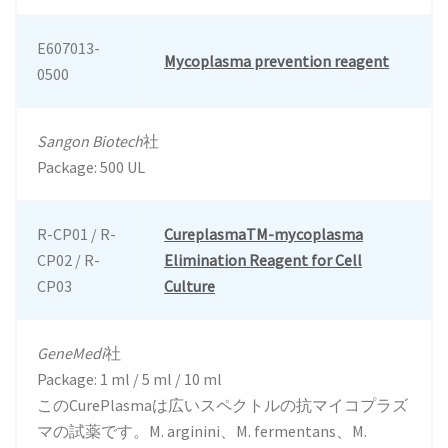
E607013-
Mycoplasma prevention reagent
0500
Sangon Biotech
社
Package: 500 UL
R-CP01 / R-
CureplasmaTM-mycoplasma
CP02 / R-
Elimination Reagent for Cell
CP03
Culture
GeneMedi
社
Package: 1 ml / 5 ml / 10 ml
このCurePlasmaは広いスペクトルの抗マイコプラズ
マの試薬です。M. arginini、M. fermentans、M.