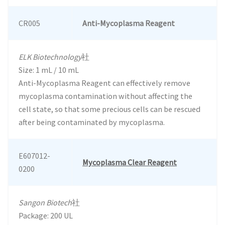
CR005
Anti-Mycoplasma Reagent
ELK Biotechnology
社
Size: 1 mL / 10 mL
Anti-Mycoplasma Reagent can effectively remove
mycoplasma contamination without affecting the
cell state, so that some precious cells can be rescued
after being contaminated by mycoplasma.
E607012-
Mycoplasma Clear Reagent
0200
Sangon Biotech
社
Package: 200 UL