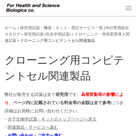
コンテンツへスキップ
メ
ホーム
»
研究用試薬・機器・キット・受託サービス一覧 | RUO専用総合
カタログ
»
研究用試薬 (生化学用試薬)
»
クローニング・突然変異導入関
連試薬
»
クローニング用コンピテントセル関連製品
クローニング用コンピテ
ントセル関連製品
弊社が販売する試薬は全て
研究用
です。
為替変動等の影響によ
り、
ページ内に記載されている料金等の金額は全て参考
につき、
詳細はお気軽にお問い合わせください。
･
分子生物学試薬 ･ キットのトップページへ戻る
･
関連製品 ･ サービスへ進む
･
お問い合わせ ･ ご注文へ進む