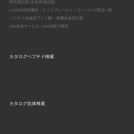
研究用試薬 (生化学用試薬)
LC/MS分析用機器・ナノスプレーエミッタ・バルブ製品一覧
ペプチド合成用アミノ酸・有機合成用試薬
DNA検査サービス : DNA型親子鑑定
カタログペプチド検索
カタログ抗体検索