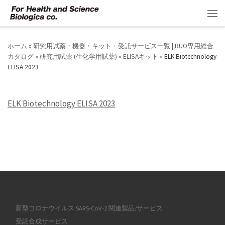
コンテンツへスキップ
メ
ホーム
»
研究用試薬・機器・キット・受託サービス一覧 | RUO専用総合
カタログ
»
研究用試薬 (生化学用試薬)
»
ELISAキット
»
ELK Biotechnology
ELISA 2023
ELK Biotechnology ELISA 2023
新型コロナウイルス SARS-CoV-2 関連製品/サービス
受託合成サービス