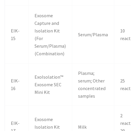
Exosome
Capture and
EIK-
Isolation Kit
10
Serum/Plasma
15
(For
react
Serum/Plasma)
(Combination)
Plasma;
ExoIsolation™
EIK-
serum; Other
25
Exosome SEC
16
concentrated
react
Mini Kit
samples
2
Exosome
EIK-
react
Isolation Kit
Milk
17
20