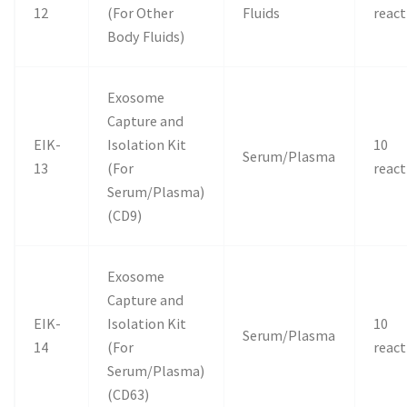
12
(For Other
Fluids
react
Body Fluids)
Exosome
Capture and
EIK-
Isolation Kit
10
Serum/Plasma
13
(For
react
Serum/Plasma)
(CD9)
Exosome
Capture and
EIK-
Isolation Kit
10
Serum/Plasma
14
(For
react
Serum/Plasma)
(CD63)