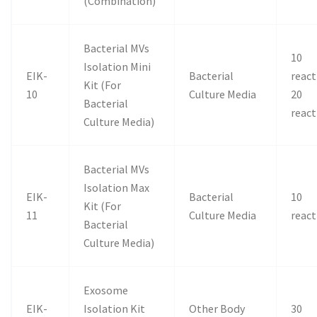
(Combination)
Bacterial MVs
10
Isolation Mini
EIK-
Bacterial
react
Kit (For
10
Culture Media
20
Bacterial
react
Culture Media)
Bacterial MVs
Isolation Max
EIK-
Bacterial
10
Kit (For
11
Culture Media
react
Bacterial
Culture Media)
Exosome
EIK-
Isolation Kit
Other Body
30