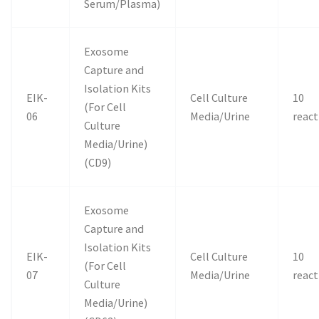
Serum/Plasma)
Exosome
Capture and
Isolation Kits
EIK-
Cell Culture
10
(For Cell
06
Media/Urine
react
Culture
Media/Urine)
(CD9)
Exosome
Capture and
Isolation Kits
EIK-
Cell Culture
10
(For Cell
07
Media/Urine
react
Culture
Media/Urine)