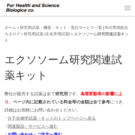
コンテンツへスキップ
メ
ホーム
»
研究用試薬・機器・キット・受託サービス一覧 | RUO専用総合
カタログ
»
研究用試薬 (生化学用試薬)
»
エクソソーム研究関連試薬キッ
ト
エクソソーム研究関連試
薬キット
弊社が販売する試薬は全て
研究用
です。
為替変動等の影響によ
り、
ページ内に記載されている料金等の金額は全て参考
につき、
詳細はお気軽にお問い合わせください。
･
分子生物学試薬 ･ キットのトップページへ戻る
･
関連製品 ･ サービスへ進む
･
お問い合わせ ･ ご注文へ進む