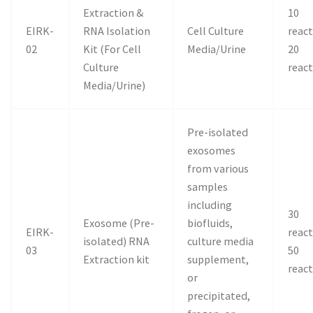
Extraction &
10
EIRK-
RNA Isolation
Cell Culture
reac
02
Kit (For Cell
Media/Urine
20
Culture
reac
Media/Urine)
Pre-isolated
exosomes
from various
samples
including
30
Exosome (Pre-
biofluids,
EIRK-
reac
isolated) RNA
culture media
03
50
Extraction kit
supplement,
reac
or
precipitated,