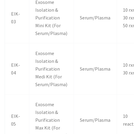
Exosome
Isolation &
10 rx
EIK-
Purification
Serum/Plasma
30 rx
03
Mini Kit (For
50 rx
Serum/Plasma)
Exosome
Isolation &
EIK-
10 rx
Purification
Serum/Plasma
04
30 rx
Medi Kit (For
Serum/Plasma)
Exosome
Isolation &
EIK-
10
Purification
Serum/Plasma
05
react
Max Kit (For