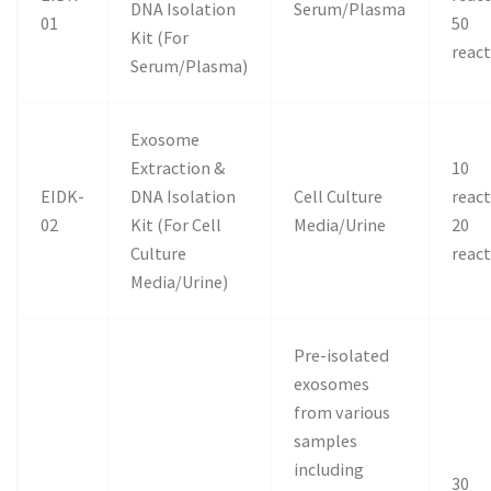
DNA Isolation
Serum/Plasma
01
50
Kit (For
reac
Serum/Plasma)
Exosome
Extraction &
10
EIDK-
DNA Isolation
Cell Culture
reac
02
Kit (For Cell
Media/Urine
20
Culture
reac
Media/Urine)
Pre-isolated
exosomes
from various
samples
including
30