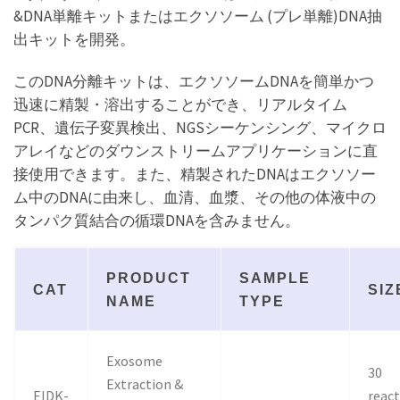
&DNA単離キットまたはエクソソーム (プレ単離)DNA抽
出キットを開発。
このDNA分離キットは、エクソソームDNAを簡単かつ
迅速に精製・溶出することができ、リアルタイム
PCR、遺伝子変異検出、NGSシーケンシング、マイクロ
アレイなどのダウンストリームアプリケーションに直
接使用できます。また、精製されたDNAはエクソソー
ム中のDNAに由来し、血清、血漿、その他の体液中の
タンパク質結合の循環DNAを含みません。
PRODUCT
SAMPLE
CAT
SIZ
NAME
TYPE
Exosome
30
Extraction &
EIDK-
reac