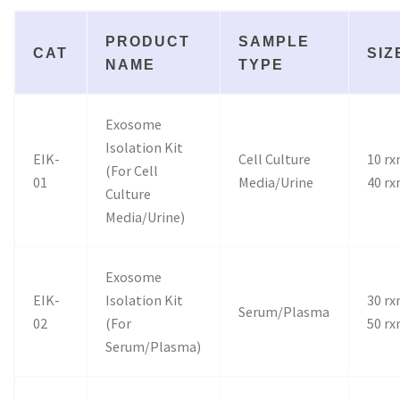
PRODUCT
SAMPLE
CAT
SIZ
NAME
TYPE
Exosome
Isolation Kit
EIK-
Cell Culture
10 rx
(For Cell
01
Media/Urine
40 rx
Culture
Media/Urine)
Exosome
EIK-
Isolation Kit
30 rx
Serum/Plasma
02
(For
50 rx
Serum/Plasma)