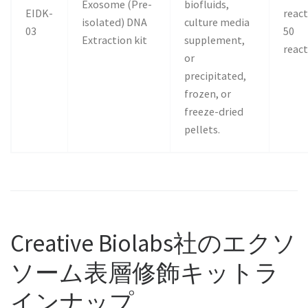
Exosome (Pre-
biofluids,
EIDK-
reac
isolated) DNA
culture media
03
50
Extraction kit
supplement,
reac
or
precipitated,
frozen, or
freeze-dried
pellets.
Creative Biolabs社のエクソ
ソーム表層修飾キットラ
インナップ