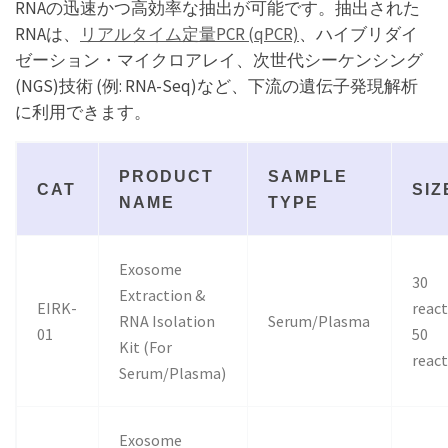
RNAの迅速かつ高効率な抽出が可能です。抽出された
RNAは、
リアルタイム定量PCR (qPCR)
、ハイブリダイ
ゼーション・マイクロアレイ、次世代シーケンシング
(NGS)技術 (例: RNA-Seq)など、下流の遺伝子発現解析
に利用できます。
PRODUCT
SAMPLE
CAT
SIZ
NAME
TYPE
Exosome
30
Extraction &
EIRK-
reac
RNA Isolation
Serum/Plasma
01
50
Kit (For
reac
Serum/Plasma)
Exosome