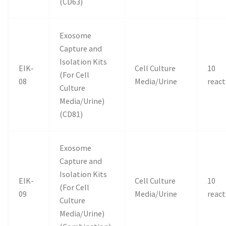
(CD63)
Exosome
Capture and
Isolation Kits
EIK-
Cell Culture
10
(For Cell
08
Media/Urine
react
Culture
Media/Urine)
(CD81)
Exosome
Capture and
Isolation Kits
EIK-
Cell Culture
10
(For Cell
09
Media/Urine
react
Culture
Media/Urine)