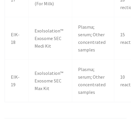
(For Milk)
recti
Plasma;
ExoIsolation™
EIK-
serum; Other
15
Exosome SEC
18
concentrated
react
Medi Kit
samples
Plasma;
ExoIsolation™
EIK-
serum; Other
10
Exosome SEC
19
concentrated
react
Max Kit
samples