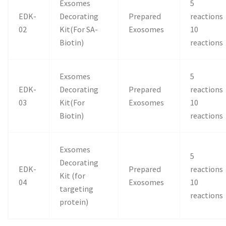
Exsomes
5
EDK-
Decorating
Prepared
reactions
02
Kit(For SA-
Exosomes
10
Biotin)
reactions
Exsomes
5
EDK-
Decorating
Prepared
reactions
03
Kit(For
Exosomes
10
Biotin)
reactions
Exsomes
5
Decorating
EDK-
Prepared
reactions
Kit (for
04
Exosomes
10
targeting
reactions
protein)