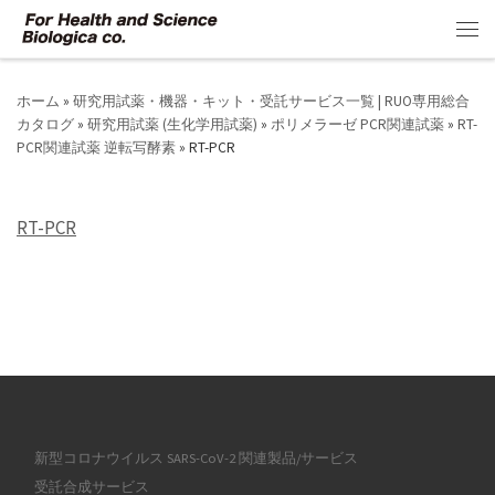
コンテンツへスキップ
メ
ホーム
»
研究用試薬・機器・キット・受託サービス一覧 | RUO専用総合
カタログ
»
研究用試薬 (生化学用試薬)
»
ポリメラーゼ PCR関連試薬
»
RT-
PCR関連試薬 逆転写酵素
»
RT-PCR
RT-PCR
新型コロナウイルス SARS-CoV-2 関連製品/サービス
受託合成サービス