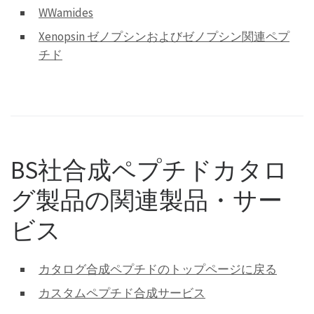
WWamides
Xenopsin ゼノプシンおよびゼノプシン関連ペプ
チド
BS社合成ペプチドカタロ
グ製品の関連製品・サー
ビス
カタログ合成ペプチドのトップページに戻る
カスタムペプチド合成サービス