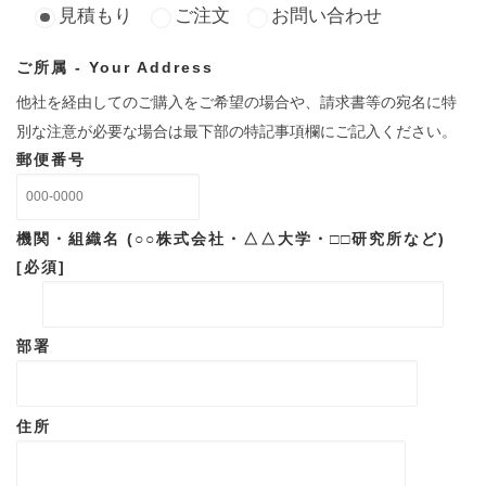
見積もり
ご注文
お問い合わせ
ご所属 - Your Address
他社を経由してのご購入をご希望の場合や、請求書等の宛名に特
別な注意が必要な場合は最下部の特記事項欄にご記入ください。
郵便番号
機関・組織名 (○○株式会社・△△大学・□□研究所など)
[必須]
部署
住所