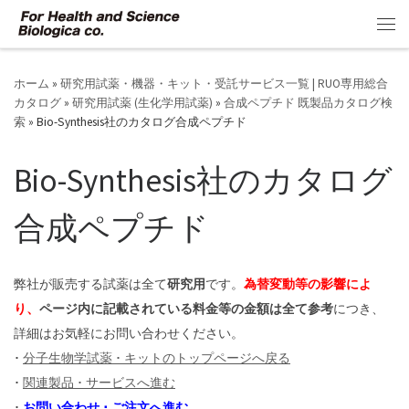
コンテンツへスキップ
メ
ホーム
»
研究用試薬・機器・キット・受託サービス一覧 | RUO専用総合
カタログ
»
研究用試薬 (生化学用試薬)
»
合成ペプチド 既製品カタログ検
索
»
Bio-Synthesis社のカタログ合成ペプチド
Bio-Synthesis社のカタログ
合成ペプチド
弊社が販売する試薬は全て
研究用
です。
為替変動等の影響によ
り、
ページ内に記載されている料金等の金額は全て参考
につき、
詳細はお気軽にお問い合わせください。
･
分子生物学試薬 ･ キットのトップページへ戻る
･
関連製品 ･ サービスへ進む
･
お問い合わせ ･ ご注文へ進む