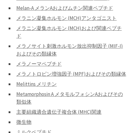
Melan-A メランAおよびムチン関連ペプチド
メラニン凝集ホルモン (MCH)アンタゴニスト
メラニン凝集ホルモン (MCH)および関連ペプチ
ド
メラノサイト刺激ホルモン放出抑制因子 (MIF-I)
およびその類縁体
メラノーマペプチド
メラノトロピン増強因子 (MPF)およびその類縁体
Melittins メリチン
Metamorphosin A メタモルフォシンAおよびその
類似体
主要組織適合遺伝子複合体 (MHC)関連
微生物
ミルクペプチド