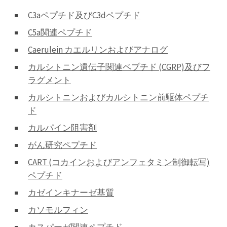
C3aペプチド及びC3dペプチド
C5a関連ペプチド
Caerulein カエルリンおよびアナログ
カルシトニン遺伝子関連ペプチド (CGRP)及びフ
ラグメント
カルシトニンおよびカルシトニン前駆体ペプチ
ド
カルパイン阻害剤
がん研究ペプチド
CART (コカインおよびアンフェタミン制御転写)
ペプチド
カゼインキナーゼ基質
カソモルフィン
カスパーゼ関連ペプチド