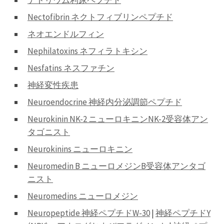
Nectofibrin ネクトフィブリンペプチド
ネオエンドルフィン
Nephilatoxins ネフィラトキシン
Nesfatins ネスファチン
神経変性疾患
Neuroendocrine 神経内分泌調節ペプチド
Neurokinin NK-2 ニューロキニンNK-2受容体アン
タゴニスト
Neurokinins ニューロキニン
Neuromedin B ニューロメジンB受容体アンタゴ
ニスト
Neuromedins ニューロメジン
Neuropeptide 神経ペプチドW-30
|
神経ペプチドY