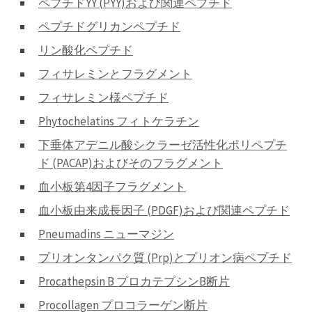
ペプチドYY (PYY)および関連ペプチド
ペプチドグリカンペプチド
リン酸化ペプチド
フィサレミンとフラグメント
フィサレミン様ペプチド
Phytochelatins フィトケラチン
下垂体アデニル酸シクラーゼ活性化ポリペプチ
ド (PACAP)およびそのフラグメント
血小板第4因子フラグメント
血小板由来成長因子 (PDGF)および関連ペプチド
Pneumadins ニューマジン
プリオンタンパク質 (Prp)とプリオン病ペプチド
Procathepsin B プロカテプシンB断片
Procollagen プロコラーゲン断片