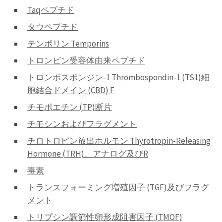
Taqペプチド
タウペプチド
テンポリン Temporins
トロンビン受容体由来ペプチド
トロンボスポンジン-1 Thrombospondin-1 (TS1)細
胞結合ドメイン (CBD) F
チモポエチン (TP)断片
チモシンおよびフラグメント
チロトロピン放出ホルモン Thyrotropin-Releasing
Hormone (TRH)、アナログ及びR
毒素
トランスフォーミング増殖因子 (TGF)及びフラグ
メント
トリプシン調節性卵形成阻害因子 (TMOF)