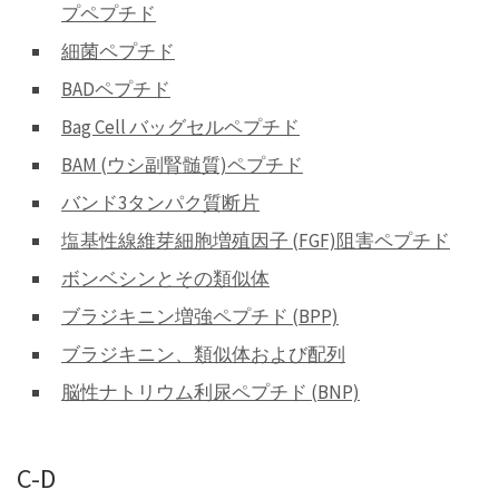
プペプチド
細菌ペプチド
BADペプチド
Bag Cell バッグセルペプチド
BAM (ウシ副腎髄質)ペプチド
バンド3タンパク質断片
塩基性線維芽細胞増殖因子 (FGF)阻害ペプチド
ボンベシンとその類似体
ブラジキニン増強ペプチド (BPP)
ブラジキニン、類似体および配列
脳性ナトリウム利尿ペプチド (BNP)
C-D