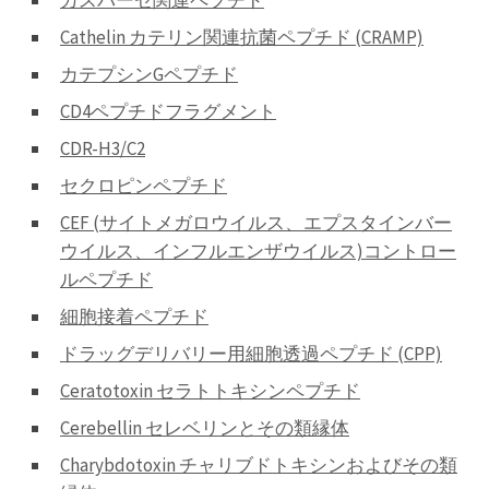
Cathelin カテリン関連抗菌ペプチド (CRAMP)
カテプシンGペプチド
CD4ペプチドフラグメント
CDR-H3/C2
セクロピンペプチド
CEF (サイトメガロウイルス、エプスタインバー
ウイルス、インフルエンザウイルス)コントロー
ルペプチド
細胞接着ペプチド
ドラッグデリバリー用細胞透過ペプチド (CPP)
Ceratotoxin セラトトキシンペプチド
Cerebellin セレベリンとその類縁体
Charybdotoxin チャリブドトキシンおよびその類