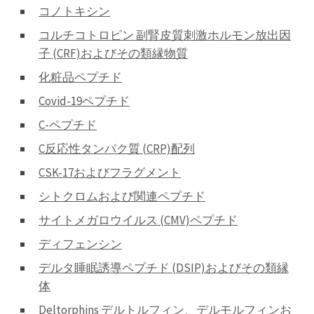
コノトキシン
コルチコトロピン 副腎皮質刺激ホルモン放出因
子 (CRF)およびその類縁物質
化粧品ペプチド
Covid-19ペプチド
C-ペプチド
C反応性タンパク質 (CRP)配列
CSK-17およびフラグメント
シトクロムおよび関連ペプチド
サイトメガロウイルス (CMV)ペプチド
ディフェンシン
デルタ睡眠誘導ペプチド (DSIP)およびその類縁
体
Deltorphins デルトルフィン、デルモルフィンお