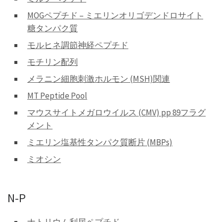
MOGペプチド – ミエリンオリゴデンドロサイト
糖タンパク質
モルヒネ調節神経ペプチド
モチリン配列
メラニン細胞刺激ホルモン (MSH)関連
MT Peptide Pool
マウスサイトメガロウイルス (CMV) pp 89フラグ
メント
ミエリン塩基性タンパク質断片 (MBPs)
ミオシン
N-P
ナトリウム利尿ペプチド