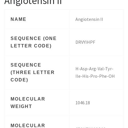
Angiotensin II
Angiotensin II
NAME
SEQUENCE (ONE
DRVYIHPF
LETTER CODE)
SEQUENCE
H-Asp-Arg-Val-Tyr-
(THREE LETTER
Ile-His-Pro-Phe-OH
CODE)
MOLECULAR
1046.18
WEIGHT
MOLECULAR