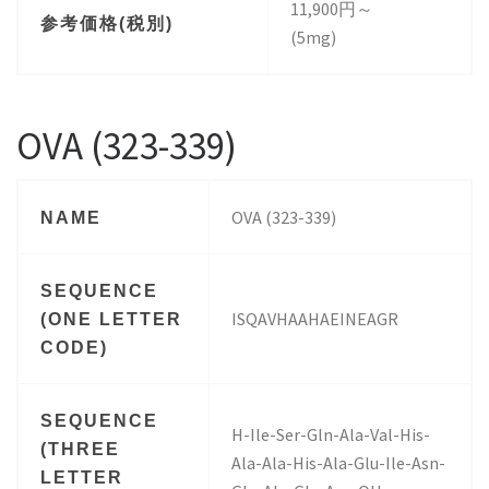
11,900円～
参考価格(税別)
(5mg)
OVA (323-339)
OVA (323-339)
NAME
SEQUENCE
ISQAVHAAHAEINEAGR
(ONE LETTER
CODE)
SEQUENCE
H-Ile-Ser-Gln-Ala-Val-His-
(THREE
Ala-Ala-His-Ala-Glu-Ile-Asn-
LETTER