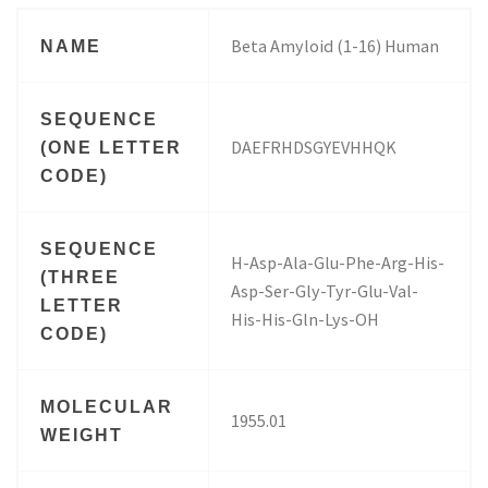
Beta Amyloid (1-16) Human
NAME
SEQUENCE
DAEFRHDSGYEVHHQK
(ONE LETTER
CODE)
SEQUENCE
H-Asp-Ala-Glu-Phe-Arg-His-
(THREE
Asp-Ser-Gly-Tyr-Glu-Val-
LETTER
His-His-Gln-Lys-OH
CODE)
MOLECULAR
1955.01
WEIGHT