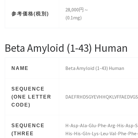
28,000円～
参考価格(税別)
(0.1mg)
Beta Amyloid (1-43) Human
Beta Amyloid (1-43) Human
NAME
SEQUENCE
DAEFRHDSGYEVHHQKLVFFAEDVGS
(ONE LETTER
CODE)
H-Asp-Ala-Glu-Phe-Arg-His-Asp-Se
SEQUENCE
His-His-Gln-Lys-Leu-Val-Phe-Phe-
(THREE