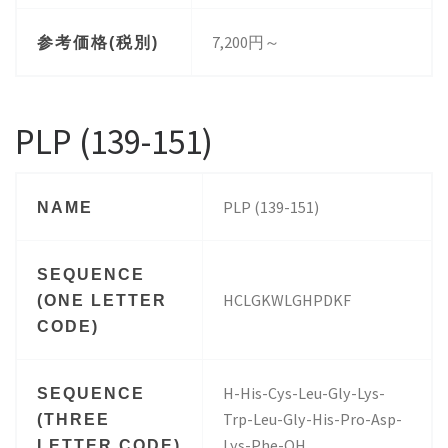
7,200円～
参考価格(税別)
PLP (139-151)
PLP (139-151)
NAME
SEQUENCE
HCLGKWLGHPDKF
(ONE LETTER
CODE)
H-His-Cys-Leu-Gly-Lys-
SEQUENCE
Trp-Leu-Gly-His-Pro-Asp-
(THREE
Lys-Phe-OH
LETTER CODE)