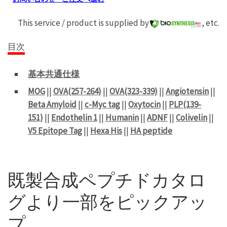
This service / product is supplied by
, etc.
目次
基本共通仕様
MOG
||
OVA(257-264)
||
OVA(323-339)
||
Angiotensin
||
Beta Amyloid
||
c-Myc tag
||
Oxytocin
||
PLP(139-
151)
||
Endothelin 1
||
Humanin
||
ADNF
||
Colivelin
||
V5 Epitope Tag
||
Hexa His
||
HA peptide
既製合成ペプチドカタロ
グより一部をピックアッ
プ