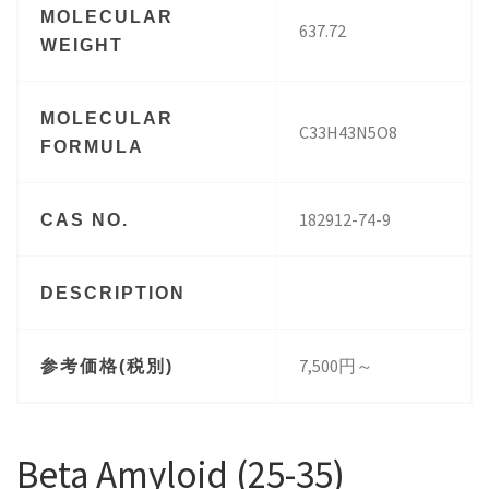
MOLECULAR
637.72
WEIGHT
MOLECULAR
C33H43N5O8
FORMULA
182912-74-9
CAS NO.
DESCRIPTION
7,500円～
参考価格(税別)
Beta Amyloid (25-35)