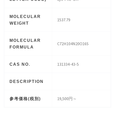
MOLECULAR
1537.79
WEIGHT
MOLECULAR
C72H104N20O16S
FORMULA
131334-43-5
CAS NO.
DESCRIPTION
19,500円～
参考価格(税別)