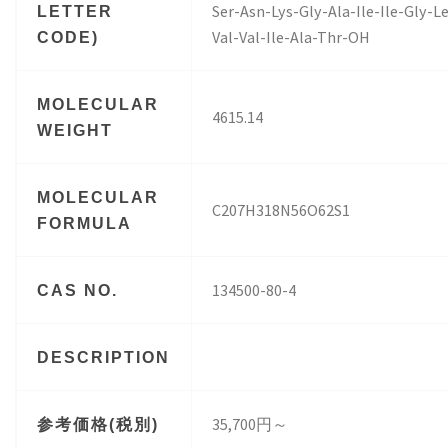
Ser-Asn-Lys-Gly-Ala-Ile-Ile-Gly-L
LETTER
Val-Val-Ile-Ala-Thr-OH
CODE)
MOLECULAR
4615.14
WEIGHT
MOLECULAR
C207H318N56O62S1
FORMULA
134500-80-4
CAS NO.
DESCRIPTION
35,700円～
参考価格(税別)