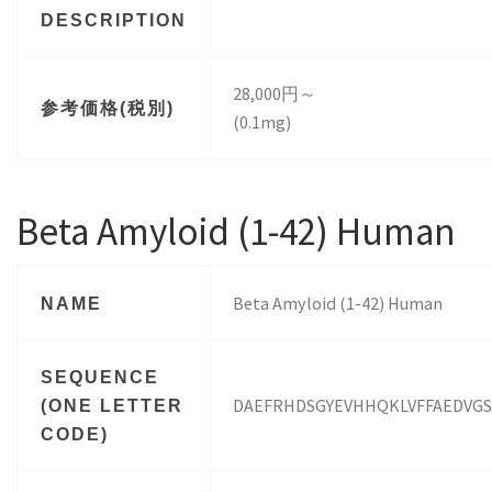
DESCRIPTION
28,000円～
参考価格(税別)
(0.1mg)
Beta Amyloid (1-42) Human
Beta Amyloid (1-42) Human
NAME
SEQUENCE
DAEFRHDSGYEVHHQKLVFFAEDVGS
(ONE LETTER
CODE)