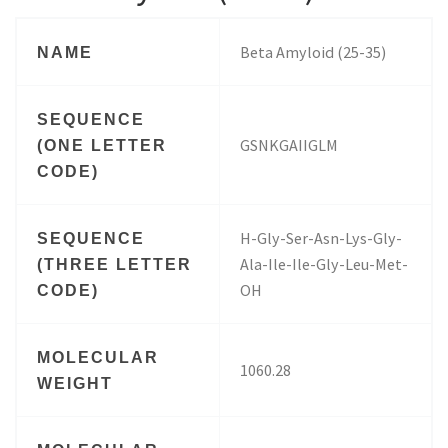
Beta Amyloid (25-35)
NAME
SEQUENCE
GSNKGAIIGLM
(ONE LETTER
CODE)
H-Gly-Ser-Asn-Lys-Gly-
SEQUENCE
Ala-Ile-Ile-Gly-Leu-Met-
(THREE LETTER
OH
CODE)
MOLECULAR
1060.28
WEIGHT