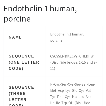
Endothelin 1 human,
porcine
Endothelin 1 human,
NAME
porcine
CSCSSLMDKECVYFCHLDIIW
SEQUENCE
(Disulfide bridge: 1-15 and 3-
(ONE LETTER
11)
CODE)
H-Cys-Ser-Cys-Ser-Ser-Leu-
SEQUENCE
Met-Asp-Lys-Glu-Cys-Val-
(THREE
Tyr-Phe-Cys-His-Leu-Asp-
LETTER
Ile-Ile-Trp-OH (Disulfide
CODE)