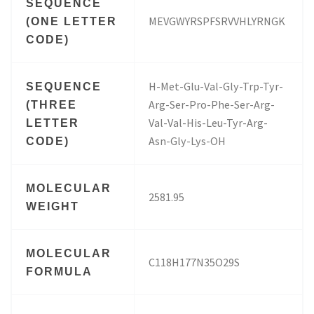
SEQUENCE
MEVGWYRSPFSRVVHLYRNGK
(ONE LETTER
CODE)
H-Met-Glu-Val-Gly-Trp-Tyr-
SEQUENCE
Arg-Ser-Pro-Phe-Ser-Arg-
(THREE
Val-Val-His-Leu-Tyr-Arg-
LETTER
Asn-Gly-Lys-OH
CODE)
MOLECULAR
2581.95
WEIGHT
MOLECULAR
C118H177N35O29S
FORMULA