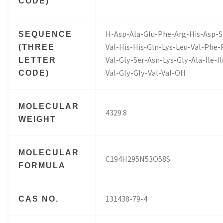
CODE)
H-Asp-Ala-Glu-Phe-Arg-His-Asp-S
SEQUENCE
Val-His-His-Gln-Lys-Leu-Val-Phe-
(THREE
Val-Gly-Ser-Asn-Lys-Gly-Ala-Ile-I
LETTER
Val-Gly-Gly-Val-Val-OH
CODE)
MOLECULAR
4329.8
WEIGHT
MOLECULAR
C194H295N53O58S
FORMULA
131438-79-4
CAS NO.