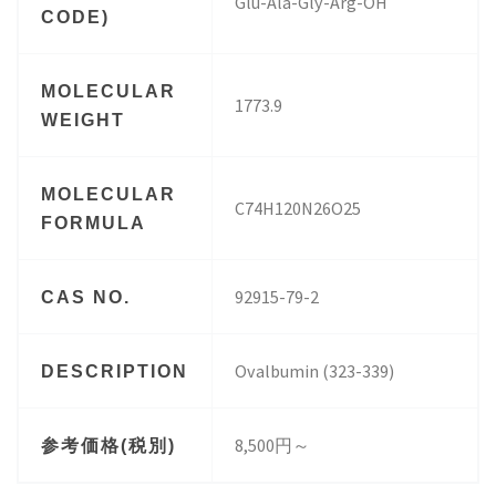
Glu-Ala-Gly-Arg-OH
CODE)
MOLECULAR
1773.9
WEIGHT
MOLECULAR
C74H120N26O25
FORMULA
92915-79-2
CAS NO.
Ovalbumin (323-339)
DESCRIPTION
8,500円～
参考価格(税別)