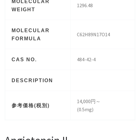
MOLECULAR
1296.48
WEIGHT
MOLECULAR
C62H89N17O14
FORMULA
484-42-4
CAS NO.
DESCRIPTION
14,000円～
参考価格(税別)
(0.5mg)