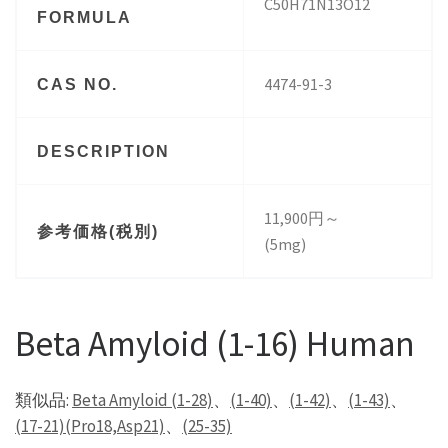
C50H71N13O12
FORMULA
4474-91-3
CAS NO.
DESCRIPTION
11,900円～
参考価格(税別)
(5mg)
Beta Amyloid (1-16) Human
類似品:
Beta Amyloid (1-28)
、
(1-40)
、
(1-42)
、
(1-43)
、
(17-21)(Pro18,Asp21)
、
(25-35)