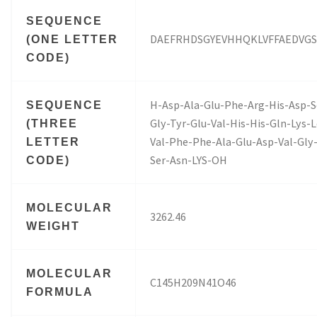
SEQUENCE
DAEFRHDSGYEVHHQKLVFFAEDVG
(ONE LETTER
CODE)
H-Asp-Ala-Glu-Phe-Arg-His-Asp-S
SEQUENCE
Gly-Tyr-Glu-Val-His-His-Gln-Lys-L
(THREE
Val-Phe-Phe-Ala-Glu-Asp-Val-Gly
LETTER
Ser-Asn-LYS-OH
CODE)
MOLECULAR
3262.46
WEIGHT
MOLECULAR
C145H209N41O46
FORMULA