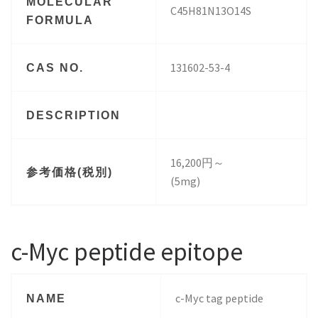
MOLECULAR
C45H81N13O14S
FORMULA
131602-53-4
CAS NO.
DESCRIPTION
16,200円～
参考価格(税別)
(5mg)
c-Myc peptide epitope
c-Myc tag peptide
NAME