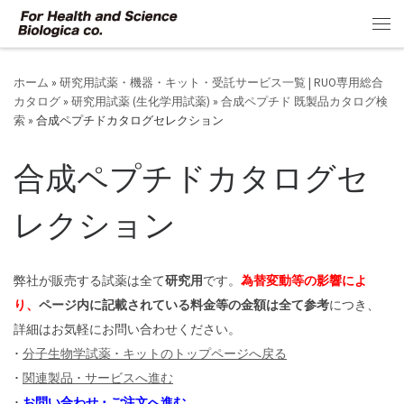
コンテンツへスキップ
メ
ホーム
»
研究用試薬・機器・キット・受託サービス一覧 | RUO専用総合
カタログ
»
研究用試薬 (生化学用試薬)
»
合成ペプチド 既製品カタログ検
索
»
合成ペプチドカタログセレクション
合成ペプチドカタログセ
レクション
弊社が販売する試薬は全て
研究用
です。
為替変動等の影響によ
り、
ページ内に記載されている料金等の金額は全て参考
につき、
詳細はお気軽にお問い合わせください。
･
分子生物学試薬 ･ キットのトップページへ戻る
･
関連製品 ･ サービスへ進む
･
お問い合わせ ･ ご注文へ進む