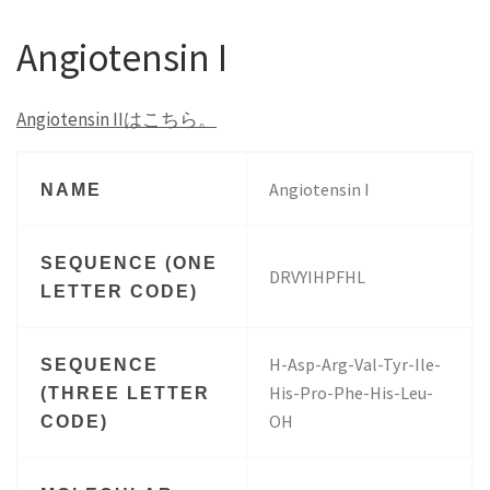
Angiotensin I
Angiotensin IIはこちら。
Angiotensin I
NAME
SEQUENCE (ONE
DRVYIHPFHL
LETTER CODE)
H-Asp-Arg-Val-Tyr-Ile-
SEQUENCE
His-Pro-Phe-His-Leu-
(THREE LETTER
OH
CODE)