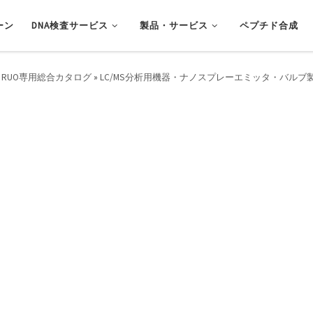
ーン
DNA検査サービス
製品・サービス
ペプチド合成
 RUO専用総合カタログ
»
LC/MS分析用機器・ナノスプレーエミッタ・バルブ