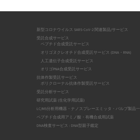
新型コロナウイルス SARS-CoV-2 関連製品/サービス
受託合成サービス
ペプチド合成受託サービス
オリゴヌクレオチド合成受託サービス (DNA・RNA)
人工遺伝子合成受託サービス
オリゴPNA合成受託サービス
抗体作製受託サービス
ポリクローナル抗体作製受託サービス
受託分析サービス
研究用試薬 (生化学用試薬)
LC/MS分析用機器・ナノスプレーエミッタ・バルブ製品
ペプチド合成用アミノ酸・有機合成用試薬
DNA検査サービス : DNA型親子鑑定