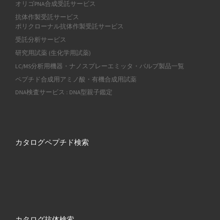
オリゴPNA合成受託サービス
抗体作製受託サービス
ポリクローナル抗体作製受託サービス
受託分析サービス
研究用試薬 (生化学用試薬)
LC/MS分析用機器・ナノスプレーエミッタ・バルブ製品一覧
ペプチド合成用アミノ酸・有機合成用試薬
DNA検査サービス : DNA型親子鑑定
カタログペプチド検索
カタログ抗体検索