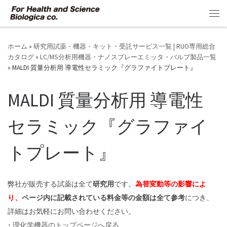
コンテンツへスキップ
メ
ホーム
»
研究用試薬・機器・キット・受託サービス一覧 | RUO専用総合
カタログ
»
LC/MS分析用機器・ナノスプレーエミッタ・バルブ製品一覧
»
MALDI 質量分析用 導電性セラミック『グラファイトプレート』
MALDI 質量分析用 導電性
セラミック『グラファイ
トプレート』
弊社が販売する試薬は全て
研究用
です。
為替変動等の影響によ
り、
ページ内に記載されている料金等の金額は全て参考
につき、
詳細はお気軽にお問い合わせください。
･
理化学機器のトップページへ戻る