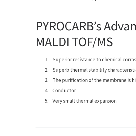
PYROCARB’s Advanta
MALDI TOF/MS
Superior resistance to chemical corros
Superb thermal stability characteristi
The purification of the membrane is hi
Conductor
Very small thermal expansion