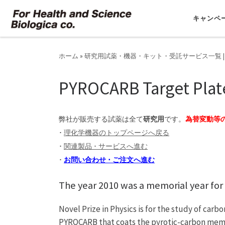
コンテンツへスキップ
キャンペ
ホーム
»
研究用試薬・機器・キット・受託サービス一覧 |
PYROCARB Target Plat
弊社が販売する試薬は全て
研究用
です。
為替変動等
･
理化学機器のトップページへ戻る
･
関連製品 ･ サービスへ進む
･
お問い合わせ ･ ご注文へ進む
The year 2010 was a memorial year for
Novel Prize in Physics is for the study of carb
PYROCARB that coats the pyrotic-carbon memb