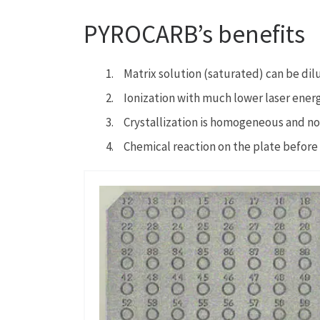
PYROCARB’s benefits
Matrix solution (saturated) can be dil
Ionization with much lower laser energ
Crystallization is homogeneous and no
Chemical reaction on the plate before