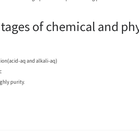
ges of chemical and phys
ion(acid-aq and alkali-aq)
c
ghly purity.