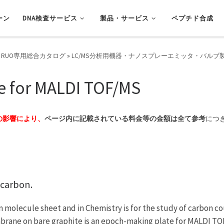
ーン
DNA検査サービス
製品・サービス
ペプチド合成
 RUO専用総合カタログ
»
LC/MS分析用機器・ナノスプレーエミッタ・バルブ
e for MALDI TOF/MS
の影響により、
ページ内に記載されている料金等の金額は全て参考
につ
 carbon.
on molecule sheet and in Chemistry is for the study of carbon co
rane on bare graphite is an epoch-making plate for MALDI TO