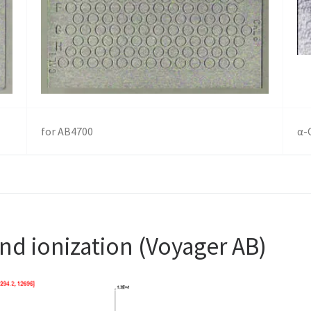
for AB4700
α-
nd ionization (Voyager AB)