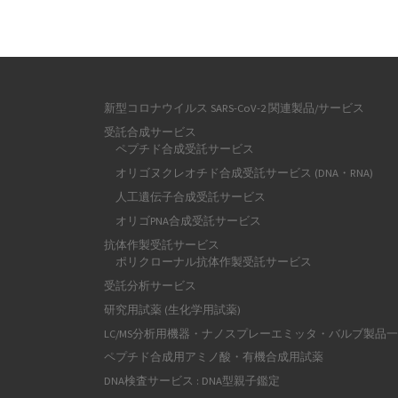
新型コロナウイルス SARS-CoV-2 関連製品/サービス
受託合成サービス
ペプチド合成受託サービス
オリゴヌクレオチド合成受託サービス (DNA・RNA)
人工遺伝子合成受託サービス
オリゴPNA合成受託サービス
抗体作製受託サービス
ポリクローナル抗体作製受託サービス
受託分析サービス
研究用試薬 (生化学用試薬)
LC/MS分析用機器・ナノスプレーエミッタ・バルブ製品
ペプチド合成用アミノ酸・有機合成用試薬
DNA検査サービス : DNA型親子鑑定