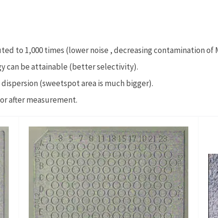
uted to 1,000 times (lower noise , decreasing contamination of 
y can be attainable (better selectivity).
 dispersion (sweetspot area is much bigger).
 or after measurement.