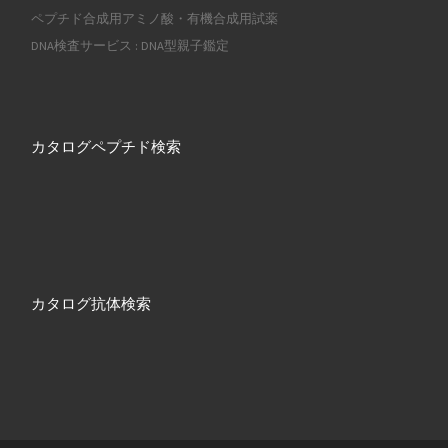
ペプチド合成用アミノ酸・有機合成用試薬
DNA検査サービス : DNA型親子鑑定
カタログペプチド検索
カタログ抗体検索