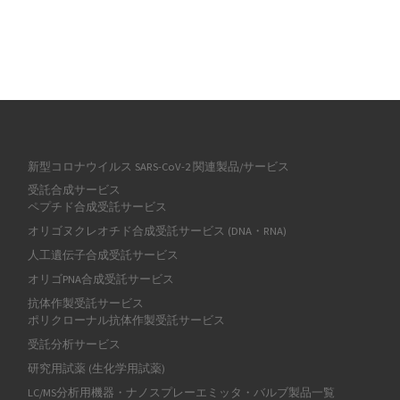
新型コロナウイルス SARS-CoV-2 関連製品/サービス
受託合成サービス
ペプチド合成受託サービス
オリゴヌクレオチド合成受託サービス (DNA・RNA)
人工遺伝子合成受託サービス
オリゴPNA合成受託サービス
抗体作製受託サービス
ポリクローナル抗体作製受託サービス
受託分析サービス
研究用試薬 (生化学用試薬)
LC/MS分析用機器・ナノスプレーエミッタ・バルブ製品一覧