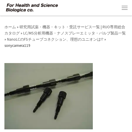
コンテンツへスキップ
メ
ホーム
»
研究用試薬・機器・キット・受託サービス一覧 | RUO専用総合
カタログ
»
LC/MS分析用機器・ナノスプレーエミッタ・バルブ製品一覧
»
NanoLCのFSチューブコネクション、理想のユニオンは!?
»
sonycamera119