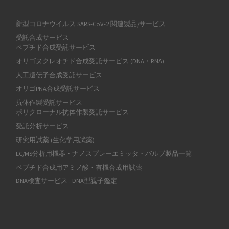
新型コロナウイルス SARS-CoV-2 関連製品/サービス
受託合成サービス
ペプチド合成受託サービス
オリゴヌクレオチド合成受託サービス (DNA・RNA)
人工遺伝子合成受託サービス
オリゴPNA合成受託サービス
抗体作製受託サービス
ポリクローナル抗体作製受託サービス
受託分析サービス
研究用試薬 (生化学用試薬)
LC/MS分析用機器・ナノスプレーエミッタ・バルブ製品一覧
ペプチド合成用アミノ酸・有機合成用試薬
DNA検査サービス : DNA型親子鑑定