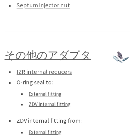
Septum injector nut
その他のアダプタ
IZR internal reducers
O-ring seal to:
External fitting
ZDV internal fitting
ZDV internal fitting from:
External fitting