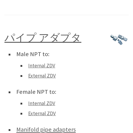
パイプ アダプタ
Male NPT to:
Internal ZDV
External ZDV
Female NPT to:
Internal ZDV
External ZDV
Manifold pipe adapters