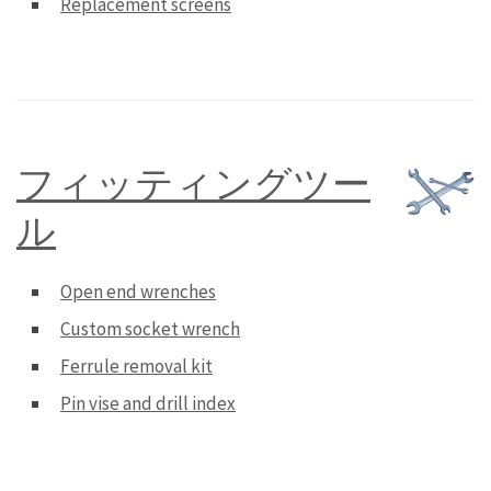
Replacement screens
フィッティングツー
ル
Open end wrenches
Custom socket wrench
Ferrule removal kit
Pin vise and drill index