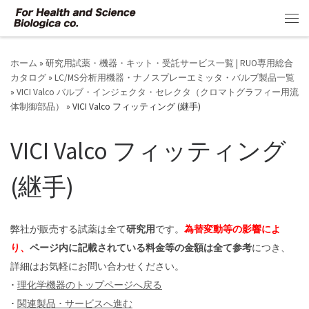
コンテンツへスキップ
メ
ホーム
»
研究用試薬・機器・キット・受託サービス一覧 | RUO専用総合
カタログ
»
LC/MS分析用機器・ナノスプレーエミッタ・バルブ製品一覧
»
VICI Valco バルブ・インジェクタ・セレクタ（クロマトグラフィー用流
体制御部品）
»
VICI Valco フィッティング (継手)
VICI Valco フィッティング
(継手)
弊社が販売する試薬は全て
研究用
です。
為替変動等の影響によ
り、
ページ内に記載されている料金等の金額は全て参考
につき、
詳細はお気軽にお問い合わせください。
･
理化学機器のトップページへ戻る
･
関連製品 ･ サービスへ進む