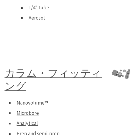
1/4″ tube
Aerosol
カラム・フィッティ
ング
Nanovolume™
Microbore
Analytical
Prep and semi-prep