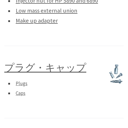
Injector nut for HP 5890 and 6890
Low mass external union
Make up adapter
プラグ・キャップ
Plugs
Caps