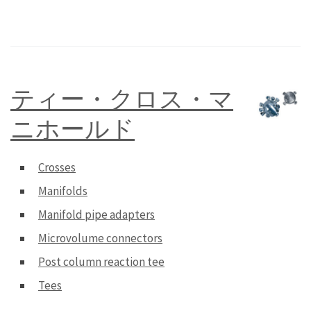
ティー・クロス・マ
ニホールド
Crosses
Manifolds
Manifold pipe adapters
Microvolume connectors
Post column reaction tee
Tees