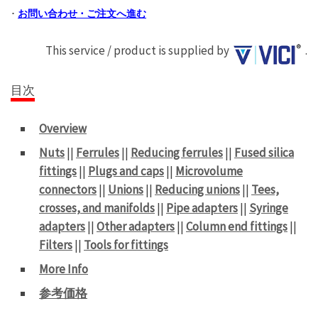
･
お問い合わせ ･ ご注文へ進む
This service / product is supplied by
.
目次
Overview
Nuts
||
Ferrules
||
Reducing ferrules
||
Fused silica
fittings
||
Plugs and caps
||
Microvolume
connectors
||
Unions
||
Reducing unions
||
Tees,
crosses, and manifolds
||
Pipe adapters
||
Syringe
adapters
||
Other adapters
||
Column end fittings
||
Filters
||
Tools for fittings
More Info
参考価格