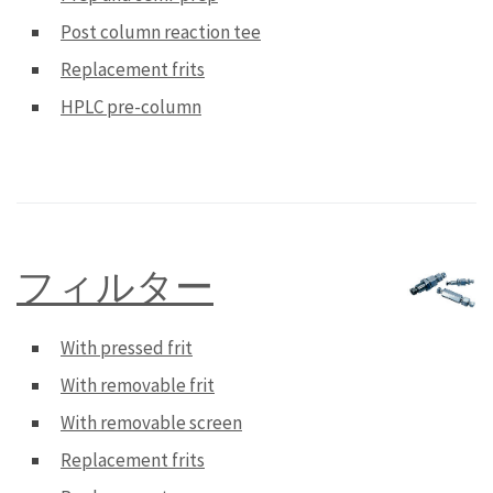
Post column reaction tee
Replacement frits
HPLC pre-column
フィルター
With pressed frit
With removable frit
With removable screen
Replacement frits