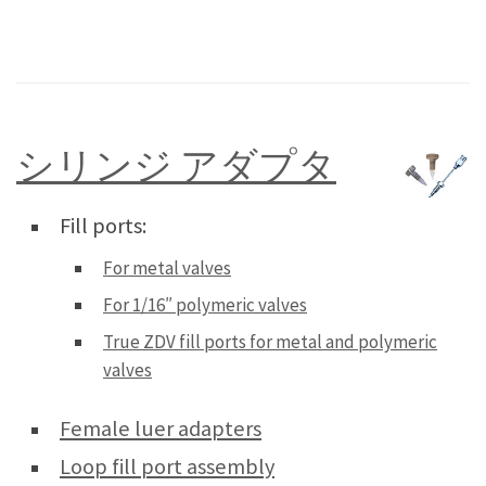
シリンジ アダプタ
Fill ports:
For metal valves
For 1/16″ polymeric valves
True ZDV fill ports for metal and polymeric
valves
Female luer adapters
Loop fill port assembly