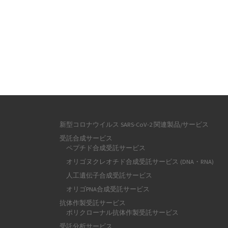
新型コロナウイルス SARS-CoV-2 関連製品/サービス
受託合成サービス
ペプチド合成受託サービス
オリゴヌクレオチド合成受託サービス (DNA・RNA)
人工遺伝子合成受託サービス
オリゴPNA合成受託サービス
抗体作製受託サービス
ポリクローナル抗体作製受託サービス
受託分析サービス