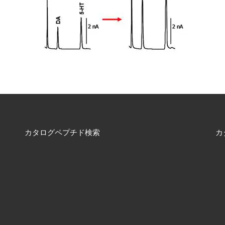
カタログペプチド検索
カ