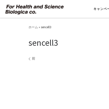
コンテンツへスキップ
キャンペ
ホーム
»
sencell3
sencell3
画像ナビゲーション
前