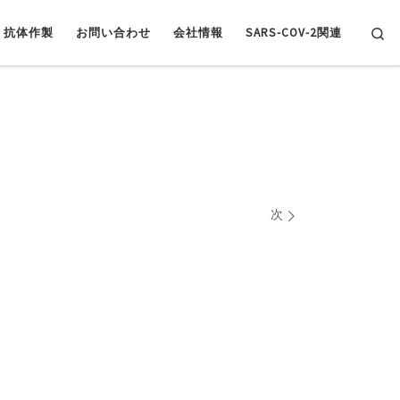
Se
抗体作製
お問い合わせ
会社情報
SARS-COV-2関連
次