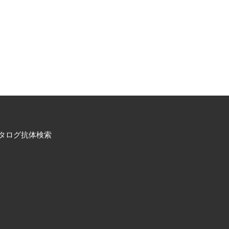
タログ抗体検索