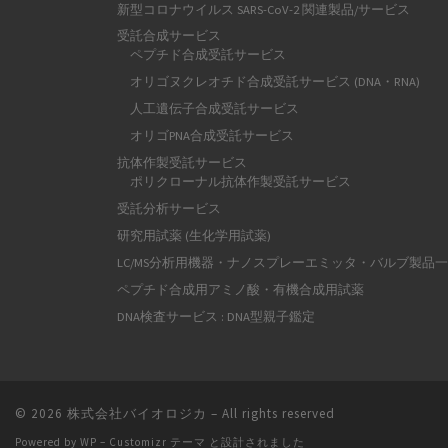
新型コロナウイルス SARS-CoV-2 関連製品/サービス
受託合成サービス
ペプチド合成受託サービス
オリゴヌクレオチド合成受託サービス (DNA・RNA)
人工遺伝子合成受託サービス
オリゴPNA合成受託サービス
抗体作製受託サービス
ポリクローナル抗体作製受託サービス
受託分析サービス
研究用試薬 (生化学用試薬)
LC/MS分析用機器・ナノスプレーエミッタ・バルブ製品
ペプチド合成用アミノ酸・有機合成用試薬
DNA検査サービス : DNA型親子鑑定
© 2026
株式会社バイオロジカ
– All rights reserved
Powered by
WP
–
Customizr テーマ
と設計されました