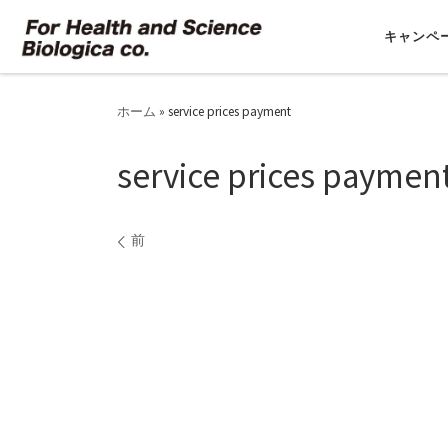
コンテンツへスキップ
キャンペ
ホーム
»
service prices payment
service prices paymen
画像ナビゲーション
前