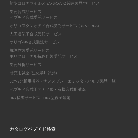
新型コロナウイルス SARS-CoV-2 関連製品/サービス
受託合成サービス
ペプチド合成受託サービス
オリゴヌクレオチド合成受託サービス (DNA・RNA)
人工遺伝子合成受託サービス
オリゴPNA合成受託サービス
抗体作製受託サービス
ポリクローナル抗体作製受託サービス
受託分析サービス
研究用試薬 (生化学用試薬)
LC/MS分析用機器・ナノスプレーエミッタ・バルブ製品一覧
ペプチド合成用アミノ酸・有機合成用試薬
DNA検査サービス : DNA型親子鑑定
カタログペプチド検索