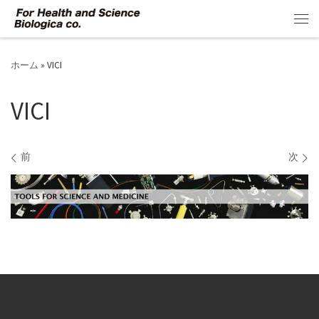
コンテンツへスキップ
メ
ホーム
»
VICI
VICI
画像ナビゲーション
前
次