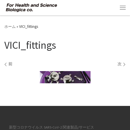
コンテンツへスキップ
メ
ホーム
»
VICI_fittings
VICI_fittings
画像ナビゲーション
前
次
新型コロナウイルス SARS-CoV-2 関連製品/サービス