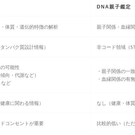
DNA親子鑑定
ク・体質・遺伝的特徴の解析
親子関係・血縁
（タンパク質設計情報）
非コード領域（S
患の可能性
・親子関係の一
満傾向・代謝など）
・血縁関係の有
 など
・健康に関わる情報）
なし（健康・体
ムドコンセントが重要
比較的低い（た