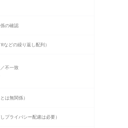
関係の確認
TRなどの繰り返し配列）
致／不一致
無
質とは無関係）
だしプライバシー配慮は必要）