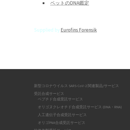
ペットのDNA鑑定
_
Supplied by
Eurofins Forensik
新型コロナウイルス SARS-CoV-2 関連製品/サービス
受託合成サービス
ペプチド合成受託サービス
オリゴヌクレオチド合成受託サービス (DNA・RNA)
人工遺伝子合成受託サービス
オリゴPNA合成受託サービス