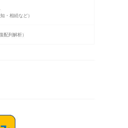
認
認知・相続など）
反復配列解析）