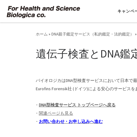
コンテンツへスキップ
キャンペ
ホーム
»
DNA親子鑑定サービス（私的鑑定・法的鑑定）
»
遺伝子検査とDNA鑑
バイオロジカはDNA型検査サービスにおいて日本で
Eurofins Forensik社 (ドイツ)による安心のサー
_
･
DNA型検査サービス トップページへ戻る
･
関連ページも見る
･
お問い合わせ ･ お申し込みへ進む