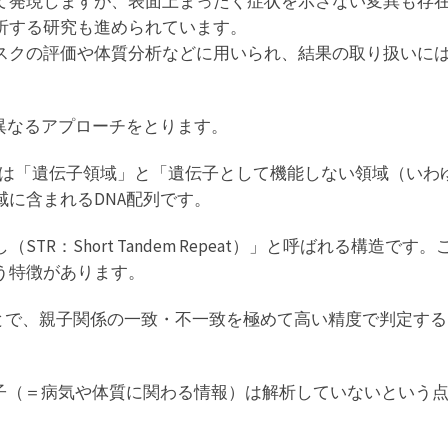
て発現しますが、表面上まったく症状を示さない変異も存
析する研究も進められています。
スクの評価や体質分析などに用いられ、結果の取り扱いに
異なるアプローチをとります。
には「遺伝子領域」と「遺伝子として機能しない領域（いわ
に含まれるDNA配列です。
TR：Short Tandem Repeat）」と呼ばれる構造
う特徴があります。
とで、親子関係の一致・不一致を極めて高い精度で判定する
伝子（＝病気や体質に関わる情報）は解析していないという