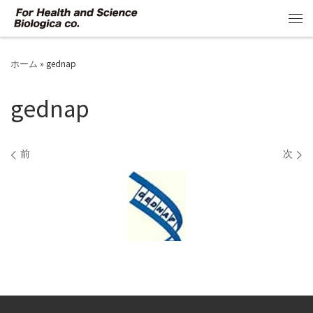
コンテンツへスキップ
メ
ホーム
»
gednap
gednap
画像ナビゲーション
前
次