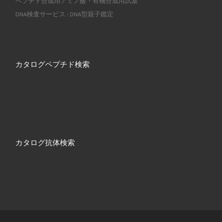
ペプチド合成用アミノ酸・有機合成用試薬
DNA検査サービス : DNA型親子鑑定
カタログペプチド検索
カタログ抗体検索