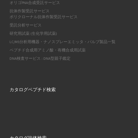
オリゴPNA合成受託サービス
抗体作製受託サービス
ポリクローナル抗体作製受託サービス
受託分析サービス
研究用試薬 (生化学用試薬)
LC/MS分析用機器・ナノスプレーエミッタ・バルブ製品一覧
ペプチド合成用アミノ酸・有機合成用試薬
DNA検査サービス : DNA型親子鑑定
カタログペプチド検索
カタログ抗体検索