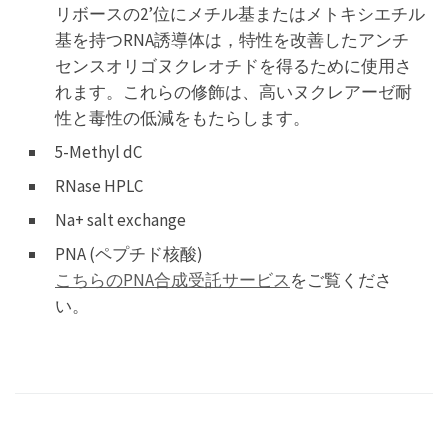
リボースの2’位にメチル基またはメトキシエチル
基を持つRNA誘導体は，特性を改善したアンチ
センスオリゴヌクレオチドを得るために使用さ
れます。これらの修飾は、高いヌクレアーゼ耐
性と毒性の低減をもたらします。
5-Methyl dC
RNase HPLC
Na+ salt exchange
PNA (ペプチド核酸)
こちらのPNA合成受託サービス
をご覧くださ
い。