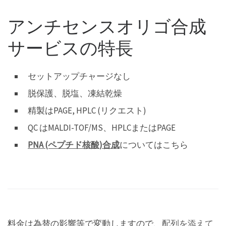
アンチセンスオリゴ合成
サービスの特長
セットアップチャージなし
脱保護、脱塩、凍結乾燥
精製はPAGE, HPLC (リクエスト)
QC はMALDI-TOF/MS、HPLCまたはPAGE
PNA (ペプチド核酸)合成
についてはこちら
料金は為替の影響等で変動しますので、
配列を添えて