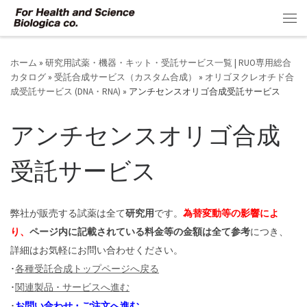
コンテンツへスキップ
メ
ホーム
»
研究用試薬・機器・キット・受託サービス一覧 | RUO専用総合
カタログ
»
受託合成サービス（カスタム合成）
»
オリゴヌクレオチド合
成受託サービス (DNA・RNA)
»
アンチセンスオリゴ合成受託サービス
アンチセンスオリゴ合成
受託サービス
弊社が販売する試薬は全て
研究用
です。
為替変動等の影響によ
り、
ページ内に記載されている料金等の金額は全て参考
につき、
詳細はお気軽にお問い合わせください。
･
各種受託合成トップページへ戻る
･
関連製品 ･ サービスへ進む
･
お問い合わせ ･ ご注文へ進む