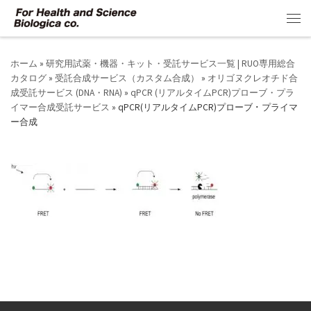
コンテンツへスキップ
メ
ホーム
»
研究用試薬・機器・キット・受託サービス一覧 | RUO専用総合
カタログ
»
受託合成サービス（カスタム合成）
»
オリゴヌクレオチド合
成受託サービス (DNA・RNA)
»
qPCR (リアルタイムPCR)プローブ・プラ
イマー合成受託サービス
»
qPCR(リアルタイムPCR)プローブ ･ プライマ
ー合成