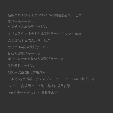
新型コロナウイルス SARS-CoV-2 関連製品/サービス
受託合成サービス
ペプチド合成受託サービス
オリゴヌクレオチド合成受託サービス (DNA・RNA)
人工遺伝子合成受託サービス
オリゴPNA合成受託サービス
抗体作製受託サービス
ポリクローナル抗体作製受託サービス
受託分析サービス
研究用試薬 (生化学用試薬)
LC/MS分析用機器・ナノスプレーエミッタ・バルブ製品一覧
ペプチド合成用アミノ酸・有機合成用試薬
DNA検査サービス : DNA型親子鑑定