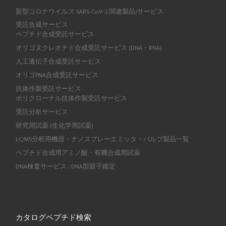
新型コロナウイルス SARS-CoV-2 関連製品/サービス
受託合成サービス
ペプチド合成受託サービス
オリゴヌクレオチド合成受託サービス (DNA・RNA)
人工遺伝子合成受託サービス
オリゴPNA合成受託サービス
抗体作製受託サービス
ポリクローナル抗体作製受託サービス
受託分析サービス
研究用試薬 (生化学用試薬)
LC/MS分析用機器・ナノスプレーエミッタ・バルブ製品一覧
ペプチド合成用アミノ酸・有機合成用試薬
DNA検査サービス : DNA型親子鑑定
カタログペプチド検索