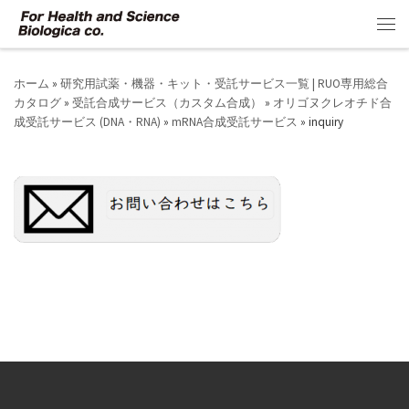
コンテンツへスキップ
メ
ホーム
»
研究用試薬・機器・キット・受託サービス一覧 | RUO専用総合
カタログ
»
受託合成サービス（カスタム合成）
»
オリゴヌクレオチド合
成受託サービス (DNA・RNA)
»
mRNA合成受託サービス
»
inquiry