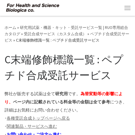
コンテンツへスキップ
メ
ホーム
»
研究用試薬・機器・キット・受託サービス一覧 | RUO専用総合
カタログ
»
受託合成サービス（カスタム合成）
»
ペプチド合成受託サー
ビス
»
C末端修飾標識一覧 : ペプチド合成受託サービス
C末端修飾標識一覧 : ペプ
チド合成受託サービス
弊社が販売する試薬は全て
研究用
です。
為替変動等の影響によ
り、
ページ内に記載されている料金等の金額は全て参考
につき、
詳細はお気軽にお問い合わせください。
･
各種受託合成トップページへ戻る
･
関連製品 ･ サービスへ進む
･
お問い合わせ ･ ご注文へ進む