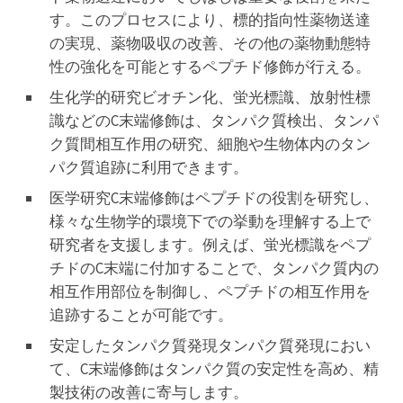
す。このプロセスにより、標的指向性薬物送達
の実現、薬物吸収の改善、その他の薬物動態特
性の強化を可能とするペプチド修飾が行える。
生化学的研究ビオチン化、蛍光標識、放射性標
識などのC末端修飾は、タンパク質検出、タンパ
ク質間相互作用の研究、細胞や生物体内のタン
パク質追跡に利用できます。
医学研究C末端修飾はペプチドの役割を研究し、
様々な生物学的環境下での挙動を理解する上で
研究者を支援します。例えば、蛍光標識をペプ
チドのC末端に付加することで、タンパク質内の
相互作用部位を制御し、ペプチドの相互作用を
追跡することが可能です。
安定したタンパク質発現タンパク質発現におい
て、C末端修飾はタンパク質の安定性を高め、精
製技術の改善に寄与します。