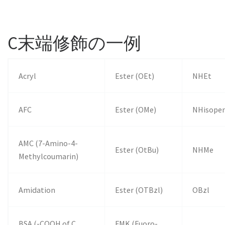
C末端修飾の一例
Acryl
Ester (OEt)
NHEt
AFC
Ester (OMe)
NHisope
AMC (7-Amino-4-
Ester (OtBu)
NHMe
Methylcoumarin)
Amidation
Ester (OTBzl)
OBzl
BSA (-COOH of C
FMK (Fuoro-