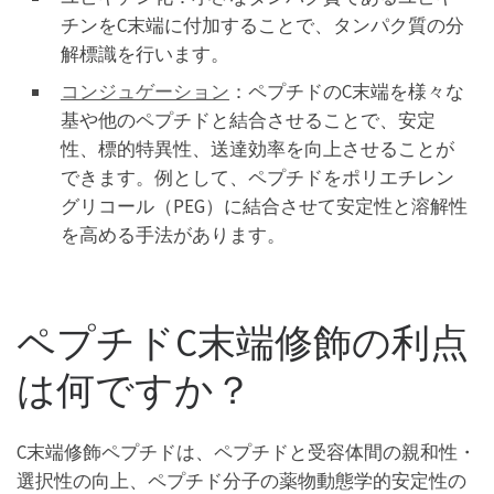
チンをC末端に付加することで、タンパク質の分
解標識を行います。
コンジュゲーション
：ペプチドのC末端を様々な
基や他のペプチドと結合させることで、安定
性、標的特異性、送達効率を向上させることが
できます。例として、ペプチドをポリエチレン
グリコール（PEG）に結合させて安定性と溶解性
を高める手法があります。
ペプチドC末端修飾の利点
は何ですか？
C末端修飾ペプチドは、ペプチドと受容体間の親和性・
選択性の向上、ペプチド分子の薬物動態学的安定性の