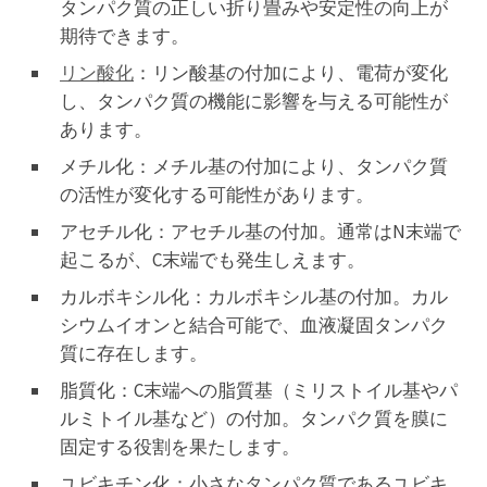
タンパク質の正しい折り畳みや安定性の向上が
期待できます。
リン酸化
：リン酸基の付加により、電荷が変化
し、タンパク質の機能に影響を与える可能性が
あります。
メチル化：メチル基の付加により、タンパク質
の活性が変化する可能性があります。
アセチル化：アセチル基の付加。通常はN末端で
起こるが、C末端でも発生しえます。
カルボキシル化：カルボキシル基の付加。カル
シウムイオンと結合可能で、血液凝固タンパク
質に存在します。
脂質化：C末端への脂質基（ミリストイル基やパ
ルミトイル基など）の付加。タンパク質を膜に
固定する役割を果たします。
ユビキチン化：小さなタンパク質であるユビキ