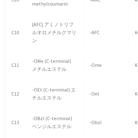
methylcoumarin
{AFC} アミノトリフ
C10
ルオロメチルクマリ
-AFC
¥
ン
-OMe (C-terminal)
C11
-Ome
¥
メチルエステル
-OEt (C-terminal) エ
C12
-Oet
¥
チルエステル
-OBzl (C-terminal)
C13
-Obzl
¥
ベンジルエステル