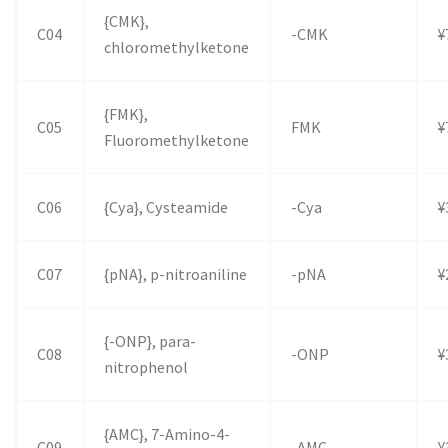
{CMK},
C04
-CMK
¥
chloromethylketone
{FMK},
C05
FMK
¥
Fluoromethylketone
C06
{Cya}, Cysteamide
-Cya
¥
C07
{pNA}, p-nitroaniline
-pNA
¥
{-ONP}, para-
C08
-ONP
¥
nitrophenol
{AMC}, 7-Amino-4-
C09
-AMC
¥