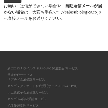
お願い
：送信ができない場合や、
自動返信メールが届
かない場合
は、大変お手数ですがsales
biologica.co.jp
へ直接メールをお送りください。
新型コロナウイルス SARS-CoV-2 関連製品/サービス
受託合成サービス
ペプチド合成受託サービス
オリゴヌクレオチド合成受託サービス (DNA・RNA)
人工遺伝子合成受託サービス
オリゴPNA合成受託サービス
抗体作製受託サービス