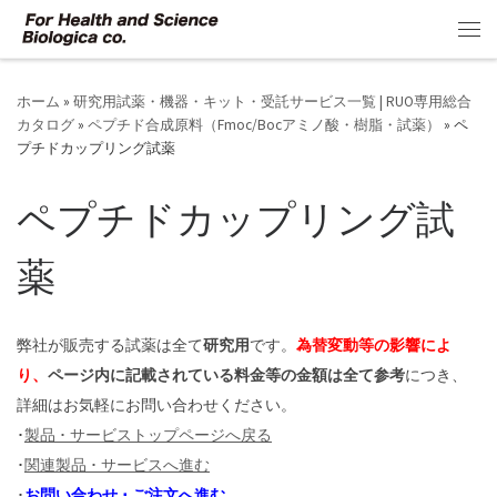
コンテンツへスキップ
メ
ホーム
»
研究用試薬・機器・キット・受託サービス一覧 | RUO専用総合
カタログ
»
ペプチド合成原料（Fmoc/Bocアミノ酸・樹脂・試薬）
»
ペ
プチドカップリング試薬
ペプチドカップリング試
薬
弊社が販売する試薬は全て
研究用
です。
為替変動等の影響によ
り、
ページ内に記載されている料金等の金額は全て参考
につき、
詳細はお気軽にお問い合わせください。
･
製品 ･ サービストップページへ戻る
･
関連製品 ･ サービスへ進む
･
お問い合わせ ･ ご注文へ進む