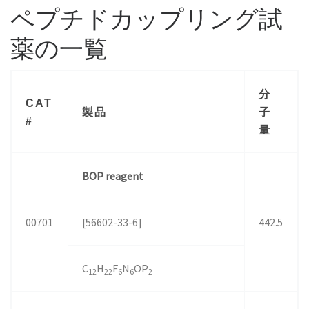
ペプチドカップリング試
薬の一覧
分
CAT
製品
子
#
量
BOP reagent
00701
[56602-33-6]
442.5
C
H
F
N
OP
12
22
6
6
2