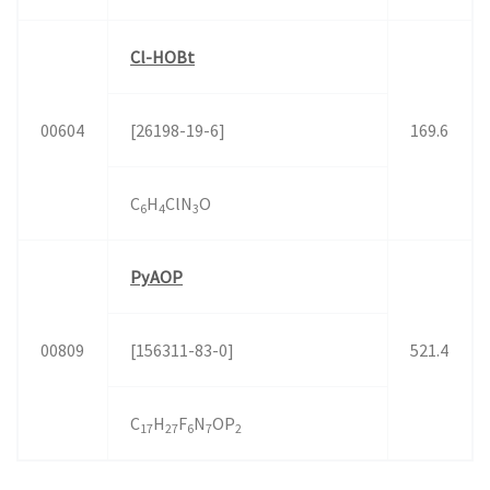
Cl-HOBt
00604
[26198-19-6]
169.6
C
H
ClN
O
6
4
3
PyAOP
00809
[156311-83-0]
521.4
C
H
F
N
OP
17
27
6
7
2