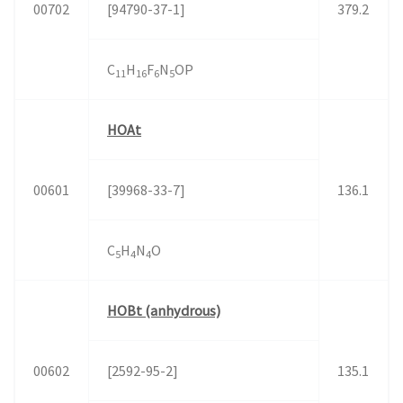
00702
[94790-37-1]
379.2
C
H
F
N
OP
11
16
6
5
HOAt
00601
[39968-33-7]
136.1
C
H
N
O
5
4
4
HOBt (anhydrous)
00602
[2592-95-2]
135.1