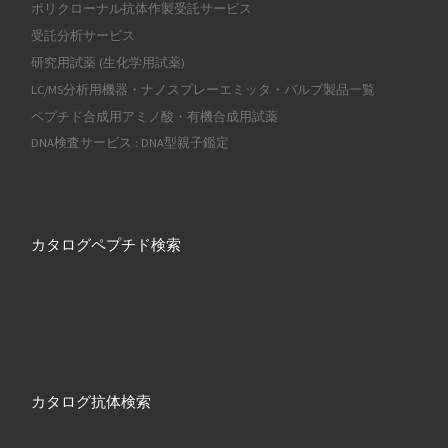
ポリクローナル抗体作製受託サービス
受託分析サービス
研究用試薬 (生化学用試薬)
LC/MS分析用機器・ナノスプレーエミッタ・バルブ製品一覧
ペプチド合成用アミノ酸・有機合成用試薬
DNA検査サービス : DNA型親子鑑定
カタログペプチド検索
カタログ抗体検索