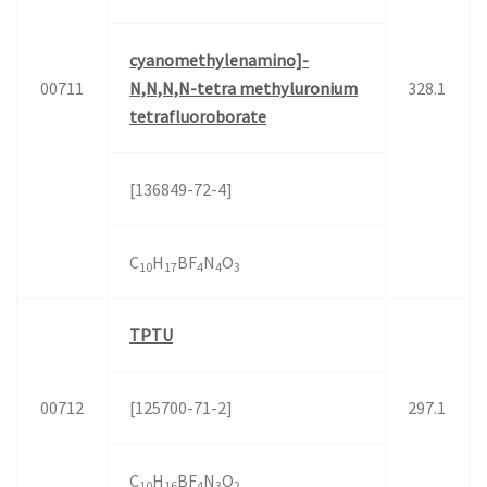
cyanomethylenamino]-
00711
N,N,N,N-tetra methyluronium
328.1
tetrafluoroborate
[136849-72-4]
C
H
BF
N
O
10
17
4
4
3
TPTU
00712
[125700-71-2]
297.1
C
H
BF
N
O
10
16
4
3
2