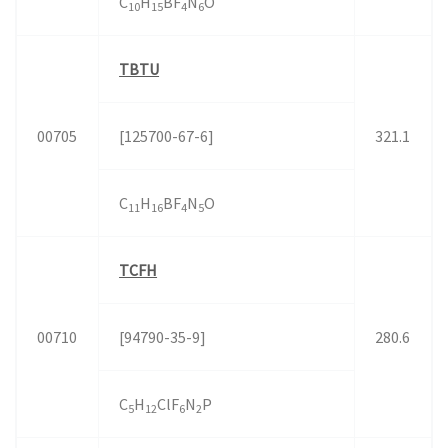
C
H
BF
N
O
10
15
4
6
TBTU
00705
[125700-67-6]
321.1
C
H
BF
N
O
11
16
4
5
TCFH
00710
[94790-35-9]
280.6
C
H
ClF
N
P
5
12
6
2