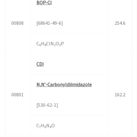
BOP-Cl
00808
[68641-49-6]
254.6
C
H
ClN
O
P
6
8
2
5
CDI
N,N’-Carbonyldiimidazole
00801
162.2
[530-62-1]
C
H
N
O
7
6
4