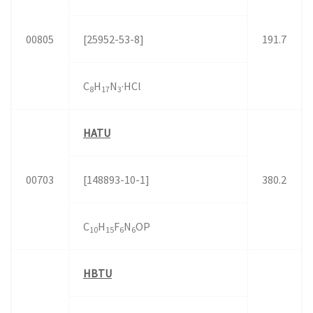
00805
[25952-53-8]
191.7
C
H
N
·HCl
8
17
3
HATU
00703
[148893-10-1]
380.2
C
H
F
N
OP
10
15
6
6
HBTU