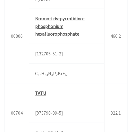
Bromo-tris-pyrrolidino-
phosphonium
hexafluorophosphate
00806
466.2
[132705-51-2]
C
H
N
P
BrF
12
24
3
2
6
TATU
00704
[873798-09-5]
322.1