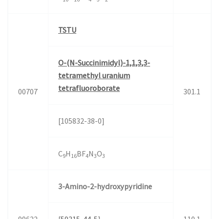
TSTU
O-(N-Succinimidyl)-1,1,3,3-
tetramethyl uranium
tetrafluoroborate
00707
301.1
[105832-38-0]
C
H
BF
N
O
9
16
4
3
3
3-Amino-2-hydroxypyridine