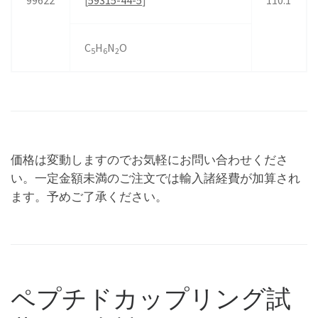
99622
[
59315-44-5
]
110.1
C
H
N
O
5
6
2
価格は変動しますのでお気軽にお問い合わせくださ
い。一定金額未満のご注文では輸入諸経費が加算され
ます。予めご了承ください。
ペプチドカップリング試