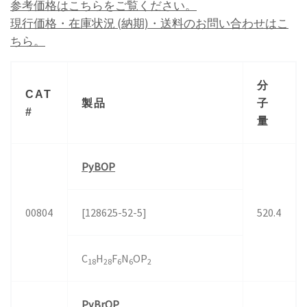
参考価格はこちらをご覧ください。
現行価格・在庫状況 (納期)・送料のお問い合わせはこ
ちら。
分
CAT
製品
子
#
量
PyBOP
00804
[128625-52-5]
520.4
C
H
F
N
OP
18
28
6
6
2
PyBrOP