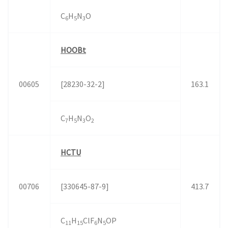
C
H
N
O
6
5
3
HOOBt
00605
[28230-32-2]
163.1
C
H
N
O
7
5
3
2
HCTU
00706
[330645-87-9]
413.7
C
H
ClF
N
OP
11
15
6
5