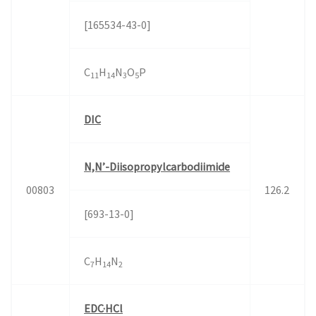
[165534-43-0]
C
H
N
O
P
11
14
3
5
DIC
N,N’-Diisopropylcarbodiimide
00803
126.2
[693-13-0]
C
H
N
7
14
2
EDC·HCl