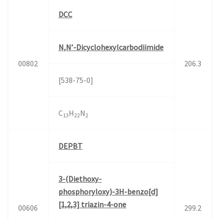
DCC
N,N’-Dicyclohexylcarbodiimide
00802
206.3
[538-75-0]
C
H
N
13
22
2
DEPBT
3-(Diethoxy-
phosphoryloxy)-3H-benzo[d]
[1,2,3] triazin-4-one
00606
299.2