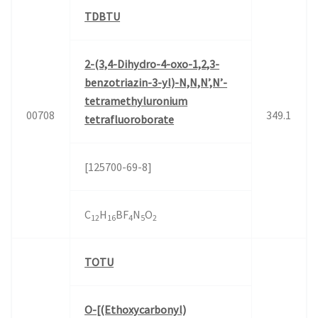
TDBTU
2-(3,4-Dihydro-4-oxo-1,2,3-
benzotriazin-3-yl)-N,N,N’,N’-
tetramethyluronium
00708
349.1
tetrafluoroborate
[125700-69-8]
C
H
BF
N
O
12
16
4
5
2
TOTU
O-[(Ethoxycarbonyl)