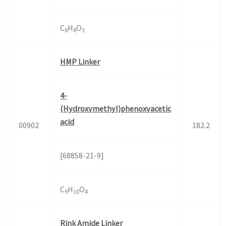
C
H
O
8
8
3
HMP Linker
4-
(Hydroxymethyl)phenoxyacetic
acid
00902
182.2
[68858-21-9]
C
H
O
9
10
4
Rink Amide Linker