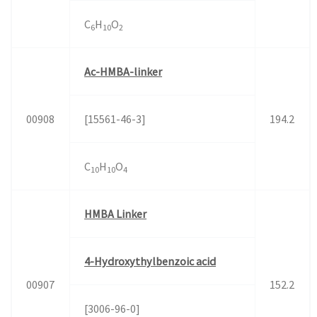
C
H
O
6
10
2
Ac-HMBA-linker
00908
[15561-46-3]
194.2
C
H
O
10
10
4
HMBA Linker
4-Hydroxythylbenzoic acid
00907
152.2
[3006-96-0]