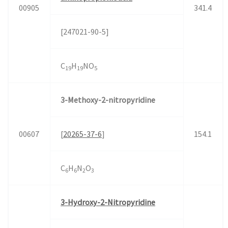
00905
341.4
[247021-90-5]
C
H
NO
19
19
5
3-Methoxy-2-nitropyridine
00607
[
20265-37-6
]
154.1
C
H
N
O
6
6
2
3
3-Hydroxy-2-Nitropyridine