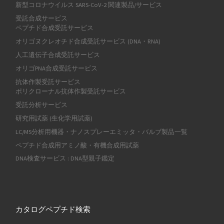
新型コロナウイルス SARS-CoV-2 関連製品/サービス
受託合成サービス
ペプチド合成受託サービス
オリゴヌクレオチド合成受託サービス (DNA・RNA)
人工遺伝子合成受託サービス
オリゴPNA合成受託サービス
抗体作製受託サービス
ポリクローナル抗体作製受託サービス
受託分析サービス
研究用試薬 (生化学用試薬)
LC/MS分析用機器・ナノスプレーエミッタ・バルブ製品一覧
ペプチド合成用アミノ酸・有機合成用試薬
DNA検査サービス : DNA型親子鑑定
カタログペプチド検索