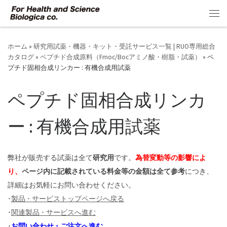
コンテンツへスキップ
メ
ホーム
»
研究用試薬・機器・キット・受託サービス一覧 | RUO専用総合
カタログ
»
ペプチド合成原料（Fmoc/Bocアミノ酸・樹脂・試薬）
»
ペ
プチド固相合成リンカー : 有機合成用試薬
ペプチド固相合成リンカ
ー : 有機合成用試薬
弊社が販売する試薬は全て
研究用
です。
為替変動等の影響によ
り、
ページ内に記載されている料金等の金額は全て参考
につき、
詳細はお気軽にお問い合わせください。
･
製品 ･ サービストップページへ戻る
･
関連製品 ･ サービスへ進む
･
お問い合わせ ･ ご注文へ進む