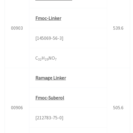
Fmoc-Linker
00903
539.6
[145069-56-3]
C
H
NO
32
29
7
Ramage Linker
Fmoc-Suberol
00906
505.6
[212783-75-0]