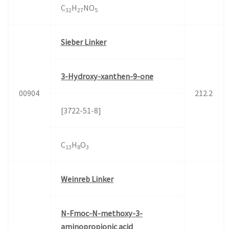
C
H
NO
32
27
5
Sieber Linker
3-Hydroxy-xanthen-9-one
00904
212.2
[3722-51-8]
C
H
O
13
8
3
Weinreb Linker
N-Fmoc-N-methoxy-3-
aminopropionic acid