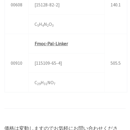
00608
[15128-82-2]
140.1
C
H
N
O
5
4
2
3
Fmoc-Pal-Linker
00910
[115109-65-4]
505.5
C
H
NO
29
31
7
価格は変動しますのでお気軽にお問い合わせくださ