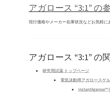
アガロース “3:1” 
現行価格やメーカー在庫状況などお気軽に
アガロース “3:1”
研究用試薬 トップページ
電気泳動用アガロースゲ
InstantAgarose™