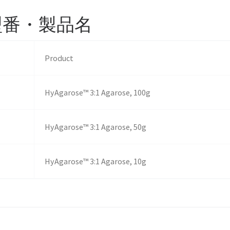
の型番・製品名
Product
HyAgarose™ 3:1 Agarose, 100g
HyAgarose™ 3:1 Agarose, 50g
HyAgarose™ 3:1 Agarose, 10g