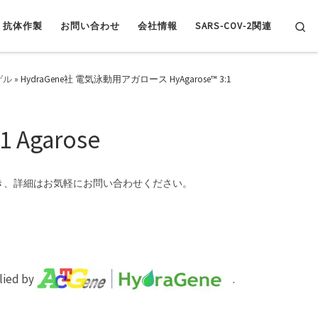
Se
抗体作製
お問い合わせ
会社情報
SARS-COV-2関連
ゲル
»
HydraGene社 電気泳動用アガロース HyAgarose™ 3:1
Agarose
き、詳細はお気軽にお問い合わせください。
plied by
.