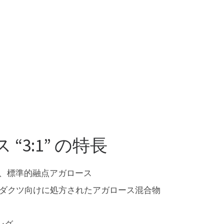
3:1” の特長
、標準的融点アガロース
Rプロダクツ向けに処方されたアガロース混合物
ング