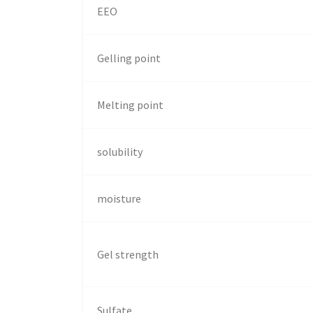
EEO
Gelling point
Melting point
solubility
moisture
Gel strength
Sulfate