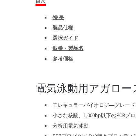
目次
特 長
製品仕様
選択ガイド
型番・製品名
参考価格
電気泳動用アガロース “
モレキュラーバイオロジ―グレード
小さな核酸、1,000bp以下のPC
分析用電気泳動
PCRプロダクツの分離とブロッティ