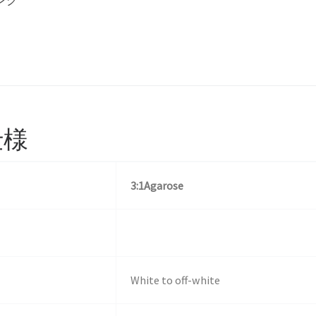
仕様
3:1Agarose
White to off-white