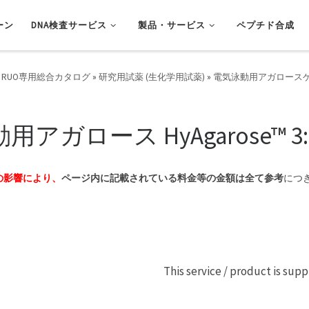
ーン
DNA検査サービス
製品・サービス
ペプチド合成
 RUO専用総合カタログ
»
研究用試薬 (生化学用試薬)
»
電気泳動用アガロース
用アガロース HyAgarose™ 3:1 
の影響により、
ページ内に記載されている料金等の金額は全て参考
につ
This service / product is sup