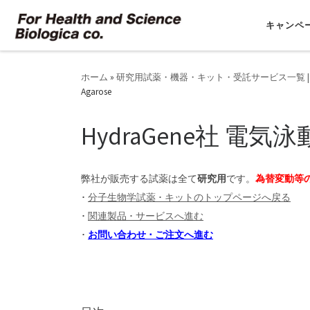
コンテンツへスキップ
キャンペ
ホーム
»
研究用試薬・機器・キット・受託サービス一覧 |
Agarose
HydraGene社 電気泳動
弊社が販売する試薬は全て
研究用
です。
為替変動等
･
分子生物学試薬 ･ キットのトップページへ戻る
･
関連製品 ･ サービスへ進む
･
お問い合わせ ･ ご注文へ進む