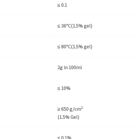
≤ 0.1
≤ 36°C(1.5% gel)
≤ 80°C(1.5% gel)
2g in 100ml
≤ 10%
2
≥ 650 g/cm
(1.5% Gel)
≤ 0.1%