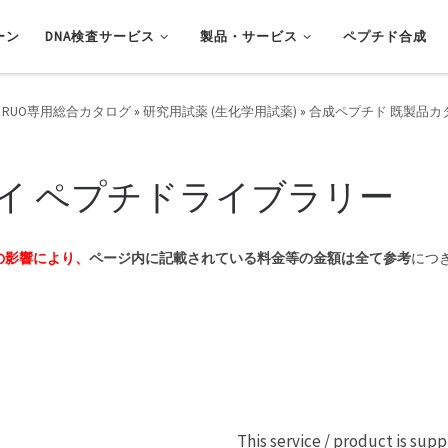
ーン
DNA検査サービス
製品・サービス
ペプチド合成
 RUO専用総合カタログ
»
研究用試薬 (生化学用試薬)
»
合成ペプチド 既製品カ
イ ペプチドライブラリー
の影響により、
ページ内に記載されている料金等の金額は全て参考
につ
This service / product is sup