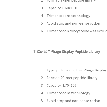
Format: 9-mer peptide library
Capacity: 8.60×1010
Trimer codons technology
Avoid stop and non-sense codon
Trimer codon for cysteine was exclu
TriCo-20™ Phage Display Peptide Library
Type: pIII-fusion, True Phage Display
Format: 20-mer peptide library
Capacity: 1.70×109
Trimer codons technology
Avoid stop and non-sense codon