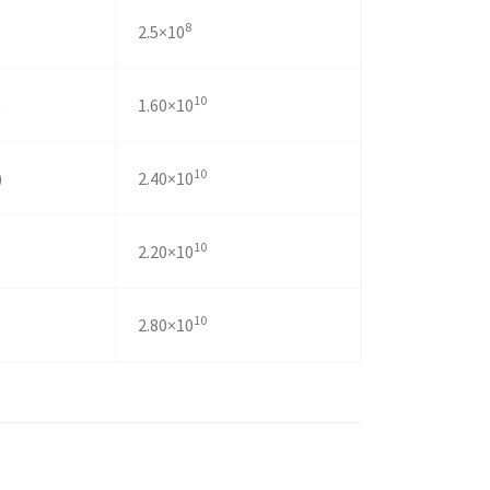
8
2.5×10
10
)
1.60×10
10
)
2.40×10
10
2.20×10
10
2.80×10