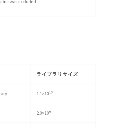
teine was excluded
ライブラリサイズ
10
rary
1.1×10
9
2.0×10