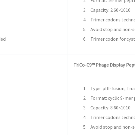
Format: 16-mer pepti
Capacity: 2.60×1010
Trimer codons techn
Avoid stop and non-
ded
Trimer codon for cys
TriCo-C9™ Phage Display Pept
Type: pIII-fusion, Tr
Format: cyclic 9-mer 
Capacity: 8.60×1010
Trimer codons techn
Avoid stop and non-