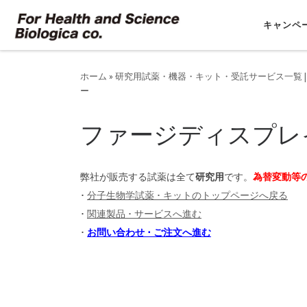
コンテンツへスキップ
キャンペ
ホーム
»
研究用試薬・機器・キット・受託サービス一覧 |
ー
ファージディスプレ
弊社が販売する試薬は全て
研究用
です。
為替変動等
･
分子生物学試薬 ･ キットのトップページへ戻る
･
関連製品 ･ サービスへ進む
･
お問い合わせ ･ ご注文へ進む