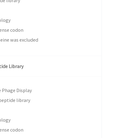
de library
ology
sense codon
teine was excluded
ide Library
ue Phage Display
peptide library
ology
sense codon