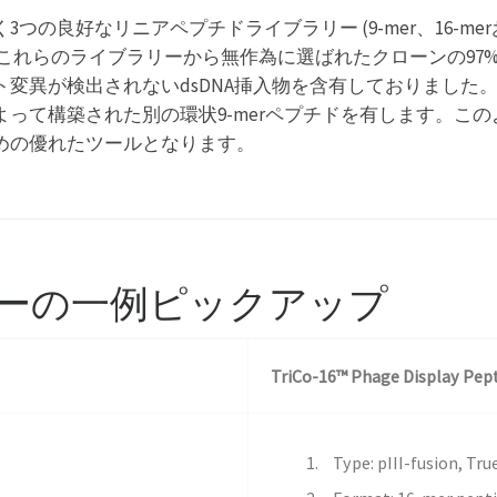
良好なリニアペプチドライブラリー (9-mer、16-merお
これらのライブラリーから無作為に選ばれたクローンの97
変異が検出されないdsDNA挿入物を含有しておりました。
って構築された別の環状9-merペプチドを有します。こ
めの優れたツールとなります。
ーの一例ピックアップ
TriCo-16™ Phage Display Pept
Type: pIII-fusion, Tr