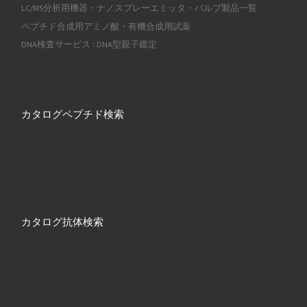
LC/MS分析用機器・ナノスプレーエミッタ・バルブ製品一覧
ペプチド合成用アミノ酸・有機合成用試薬
DNA検査サービス : DNA型親子鑑定
カタログペプチド検索
カタログ抗体検索