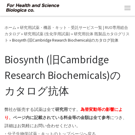
コンテンツへスキップ
メ
ホーム
»
研究用試薬・機器・キット・受託サービス一覧 | RUO専用総合
カタログ
»
研究用試薬 (生化学用試薬)
»
研究用抗体 既製品カタログリス
ト
»
Biosynth (旧Cambridge Research Biochemicals)のカタログ抗体
Biosynth (旧Cambridge
Research Biochemicals)の
カタログ抗体
弊社が販売する試薬は全て
研究用
です。
為替変動等の影響によ
り、
ページ内に記載されている料金等の金額は全て参考
につき、
詳細はお気軽にお問い合わせください。
･
分子生物学試薬 ･ キットのトップページへ戻る