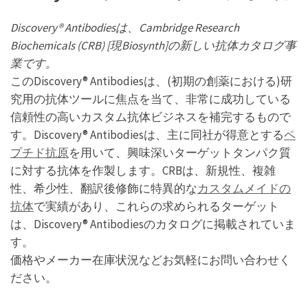
Discovery® Antibodiesは、Cambridge Research
Biochemicals (CRB) [現Biosynth]の新しい抗体カタログ事
業です。
このDiscovery® Antibodiesは、(初期の創薬における)研
究用の抗体ツールに焦点を当て、非常に成功している
信頼性の高いカスタム抗体ビジネスを補完するもので
す。Discovery® Antibodiesは、主に同社が得意とする
ペ
プチド抗原
を用いて、興味深いターゲットタンパク質
に対する抗体を作製します。CRBは、新規性、複雑
性、希少性、翻訳後修飾に特異的な
カスタムメイドの
抗体
で実績があり、これらの求められるターゲット
は、Discovery® Antibodiesのカタログに掲載されていま
す。
価格やメーカー在庫状況などお気軽にお問い合わせく
ださい。