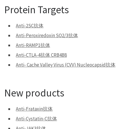
Protein Targets
Anti-2SC抗体
Anti-Peroxiredoxin SO2/3抗体
Anti-RAMP1抗体
Anti-CTLA-4抗体 CRB4B8
Anti- Cache Valley Virus (CVV) Nucleocapsid抗体
New products
Anti-Frataxin抗体
Anti-Cystatin-C抗体
Anti-JAK3抗体