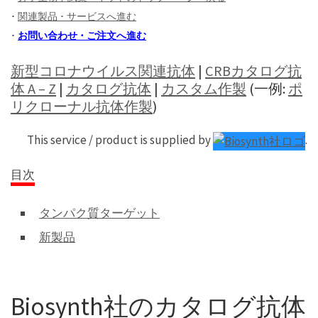
･
関連製品 ･ サービスへ進む
･
お問い合わせ ･ ご注文へ進む
新型コロナウイルス関連抗体
|
CRBカタログ抗
体 A – Z
|
カタログ抗体
|
カスタム作製
(一例:
ポ
リクローナル抗体作製
)
This service / product is supplied by
.
目次
タンパク質ターゲット
新製品
Biosynth社のカタログ抗体