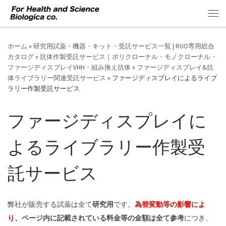
コンテンツへスキップ
メ
ホーム
»
研究用試薬・機器・キット・受託サービス一覧 | RUO専用総合
カタログ
»
抗体作製受託サービス｜ポリクローナル・モノクローナル・
ファージディスプレイVHH・組み換え抗体
»
ファージディスプレイ&抗
体ライブラリー関連受託サービス
»
ファージディスプレイによるライブ
ラリー作製受託サービス
ファージディスプレイに
よるライブラリー作製受
託サービス
弊社が販売する試薬は全て
研究用
です。
為替変動等の影響によ
り、
ページ内に記載されている料金等の金額は全て参考
につき、