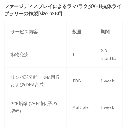
ファージディスプレイによるラマ/ラクダVHH抗体ライ
8
ブラリーの作製[size: n×10
]
サービス内容
数量
期間
2-3
動物免疫
1
months
リンパ球分離、RNA回収
TDB
1 week
およびcDNA合成
PCR増幅 (VHH遺伝子の
Multiple
1 week
増幅)