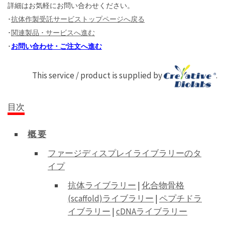
詳細はお気軽にお問い合わせください。
･
抗体作製受託サービストップページへ戻る
･
関連製品 ･ サービスへ進む
･
お問い合わせ ･ ご注文へ進む
This service / product is supplied by
.
目次
概 要
ファージディスプレイライブラリーのタ
イプ
抗体ライブラリー
|
化合物骨格
(scaffold)ライブラリー
|
ペプチドラ
イブラリー
|
cDNAライブラリー