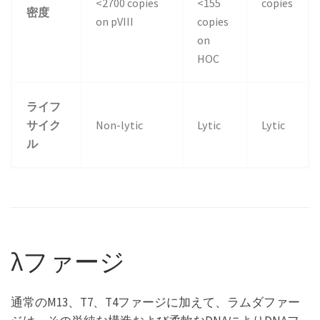
<2700 copies
<155
copies
密度
on pVIII
copies
on
HOC
ライフ
サイク
Non-lytic
Lytic
Lytic
ル
λファージ
通常のM13、T7、T4ファージに加えて、ラムダファー