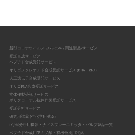
新型コロナウイルス SARS-CoV-2 関連製品/サービス
受託合成サービス
ペプチド合成受託サービス
オリゴヌクレオチド合成受託サービス (DNA・RNA)
人工遺伝子合成受託サービス
オリゴPNA合成受託サービス
抗体作製受託サービス
ポリクローナル抗体作製受託サービス
受託分析サービス
研究用試薬 (生化学用試薬)
LC/MS分析用機器・ナノスプレーエミッタ・バルブ製品一覧
ペプチド合成用アミノ酸・有機合成用試薬