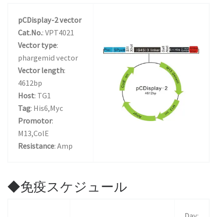
pCDisplay-2 vector
Cat.No.
: VPT4021
Vector type
:
phargemid vector
Vector length
:
4612bp
Host
: TG1
Tag
: His6,Myc
Promotor
:
M13,ColE
Resistance
: Amp
◆免疫スケジュール
Day: