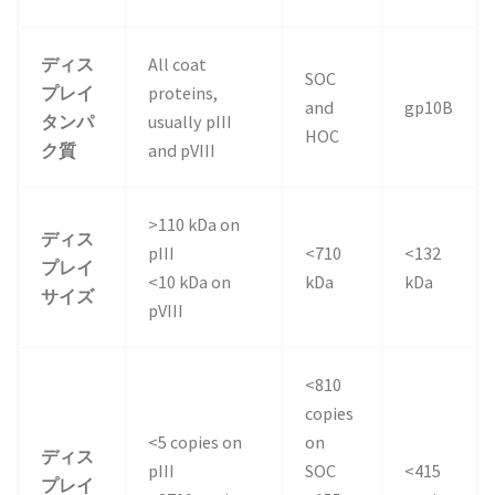
ディス
All coat
SOC
プレイ
proteins,
and
gp10B
タンパ
usually pIII
HOC
ク質
and pVIII
>110 kDa on
ディス
pIII
<710
<132
プレイ
<10 kDa on
kDa
kDa
サイズ
pVIII
<810
copies
<5 copies on
on
ディス
pIII
SOC
<415
プレイ