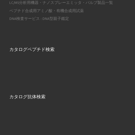
LC/MS分析用機器・ナノスプレーエミッタ・バルブ製品一覧
ペプチド合成用アミノ酸・有機合成用試薬
DNA検査サービス : DNA型親子鑑定
カタログペプチド検索
カタログ抗体検索