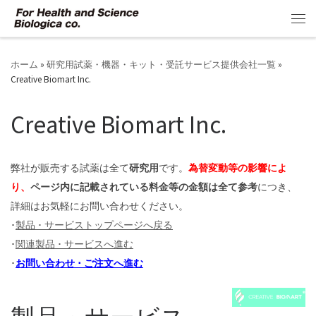
コンテンツへスキップ
メ
ホーム
»
研究用試薬・機器・キット・受託サービス提供会社一覧
»
Creative Biomart Inc.
Creative Biomart Inc.
弊社が販売する試薬は全て
研究用
です。
為替変動等の影響によ
り、
ページ内に記載されている料金等の金額は全て参考
につき、
詳細はお気軽にお問い合わせください。
･
製品 ･ サービストップページへ戻る
･
関連製品 ･ サービスへ進む
･
お問い合わせ ･ ご注文へ進む