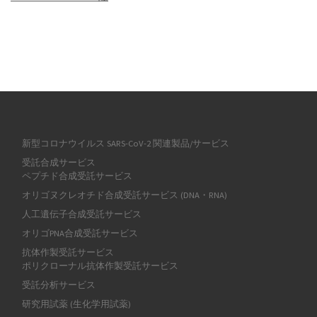
新型コロナウイルス SARS-CoV-2 関連製品/サービス
受託合成サービス
ペプチド合成受託サービス
オリゴヌクレオチド合成受託サービス (DNA・RNA)
人工遺伝子合成受託サービス
オリゴPNA合成受託サービス
抗体作製受託サービス
ポリクローナル抗体作製受託サービス
受託分析サービス
研究用試薬 (生化学用試薬)